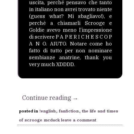
uscita, perché pensavo che tanto
in italiano non avrei trovato niente
(guess what? Mi sbagliavo!), e
perché a chiamarli Scrooge e
Goldie avevo meno l’impressione
di scrivere P A P E R I C H E S C O P
A N O. AIUTO. Notare come ho
fatto di tutto per non nominare
sembianze anatrine, thank you
very much XDDDD.
“[The
Continue reading
→
Life
posted in
!english
,
fanfiction
,
the life and times
and
of scrooge mcduck
leave a comment
Times
of