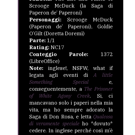
Scrooge McDuck (la Saga di
Paperon de’ Paperoni)
Personaggi:
Scrooge McDuck
(Paperon de’ Paperoni), Goldie
O’Gilt (Doretta Doremì)
Parte:
1/1
Rating:
NC17
Conteggio Parole:
1372
(LibreOffice)
Note:
inglese!, NSFW, what if
legata agli eventi di
A little
Something Special
e,
conseguentemente, a
The Prisoner
of White Agony Creek
. Si, ci
mancavano solo i paperi nella mia
vita, ma ho sempre adorato la
Saga di Don Rosa, e letta
Qualcosa
di veramente speciale
ho *dovuto*
cedere. In inglese perché così m’è