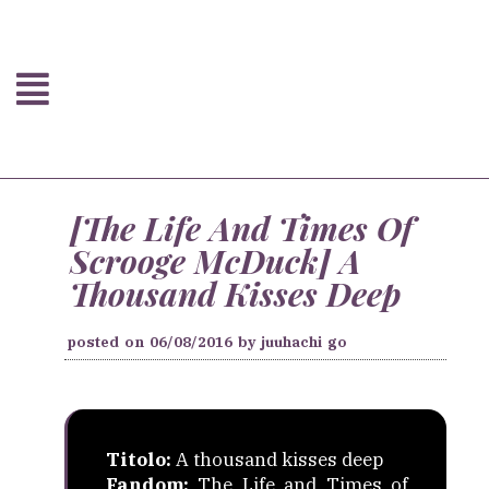
[The Life And Times Of
Scrooge McDuck] A
Thousand Kisses Deep
posted on
06/08/2016
by
juuhachi go
Titolo:
A thousand kisses deep
Fandom:
The Life and Times of