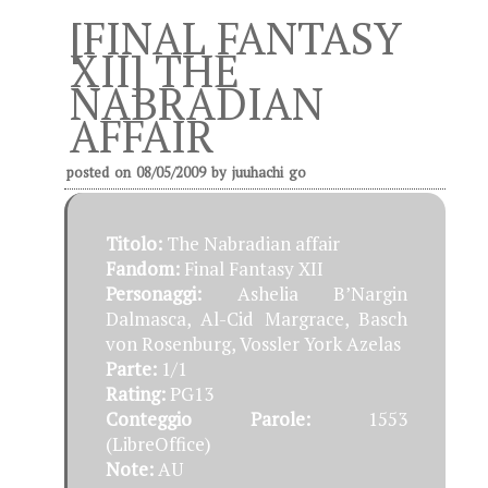
[FINAL FANTASY
XII] THE
NABRADIAN
AFFAIR
posted on
08/05/2009
by
juuhachi go
Titolo:
The Nabradian affair
Fandom:
Final Fantasy XII
Personaggi:
Ashelia B’Nargin
Dalmasca, Al-Cid Margrace, Basch
von Rosenburg, Vossler York Azelas
Parte:
1/1
Rating:
PG13
Conteggio Parole:
1553
(LibreOffice)
Note:
AU