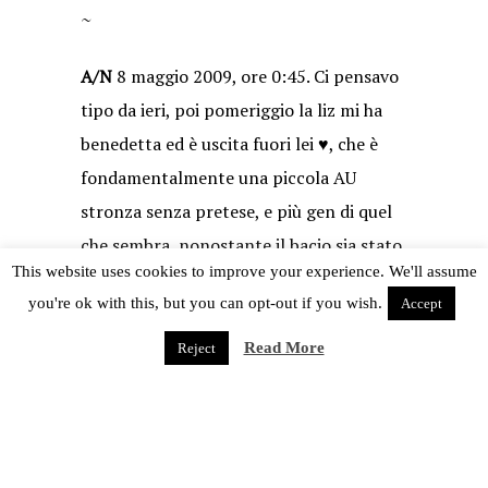
~
A/N
8 maggio 2009, ore 0:45. Ci pensavo
tipo da ieri, poi pomeriggio la liz mi ha
benedetta ed è uscita fuori lei ♥, che è
fondamentalmente una piccola AU
stronza senza pretese, e più gen di quel
che sembra, nonostante il bacio sia stato
This website uses cookies to improve your experience. We'll assume
la prima cosa concreta che mi sia venuta
you're ok with this, but you can opt-out if you wish.
Accept
in mente. Ho decisamente un’insana
ossessione per le mini-AU <3.
Read More
Reject
Juuhachi Go
.
posted in
fanfiction
,
final fantasy xii