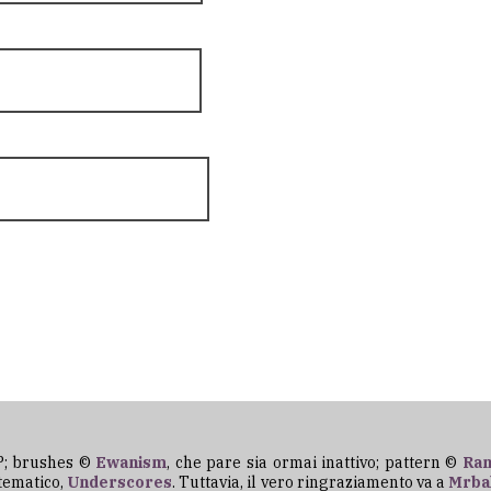
P; brushes ©
Ewanism
, che pare sia ormai inattivo; pattern ©
Ran
 tematico,
Underscores
. Tuttavia, il vero ringraziamento va a
Mrba