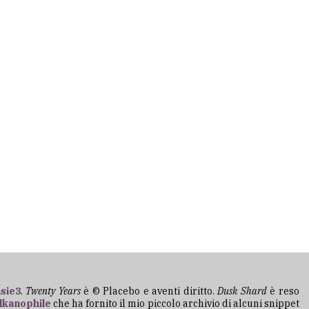
sie3
.
Twenty Years
è © Placebo e aventi diritto.
Dusk Shard
è reso
lkanophile
che ha fornito il mio piccolo archivio di alcuni snippet