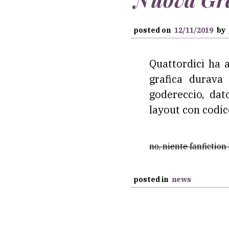
posted on
12/11/2019
by
Quattordici ha 
grafica durava
godereccio, da
layout con codice
no, niente fanfiction
posted in
news