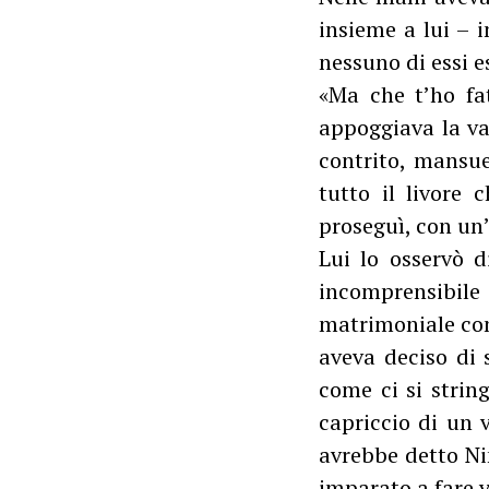
insieme a lui – 
nessuno di essi es
«Ma che t’ho fat
appoggiava la va
contrito, mansue
tutto il livore 
proseguì, con un’
Lui lo osservò d
incomprensibile
matrimoniale con 
aveva deciso di
come ci si string
capriccio di un 
avrebbe detto Ni
imparato a fare 