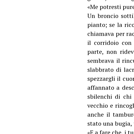
«Me potresti pure
Un broncio sotti
pianto; se la ric
chiamava per rac
il corridoio con 
parte, non ridev
sembrava il rinc
slabbrato di lac
spezzargli il cuo
affannato a descr
sbilenchi di chi
vecchio e rincog
anche il tamburo
stato una bugia, 
«E a fare che, i t