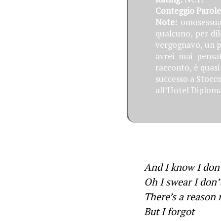
Conteggio Parole
Note:
omosessuali
qualcuno, per dil
vergognavo, un po
avrei mai pensa
racconto, è quasi 
successo a Stocco
all’Hotel Diploma
And I know I don’
Oh I swear I don’
There’s a reason 
But I forgot