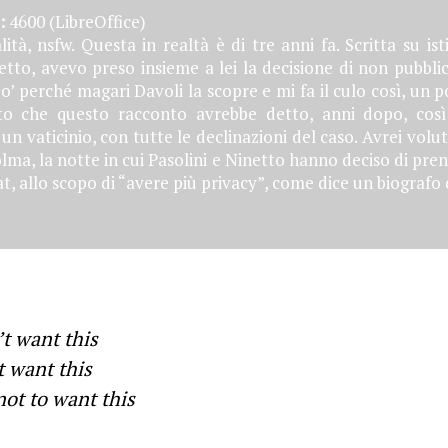
:
4600 (LibreOffice)
tà, nsfw. Questa in realtà è di tre anni fa. Scritta su is
etto, avevo preso insieme a lei la decisione di non pubbli
’ perché magari Davoli la scopre e mi fa il culo così, un p
to che questo racconto avrebbe detto, anni dopo, cos
un vaticinio, con tutte le declinazioni del caso. Avrei volu
lma, la notte in cui Pasolini e Ninetto hanno deciso di pr
t, allo scopo di “avere più privacy”, come dice un biografo 
t want this
t want this
not to want this