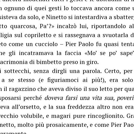
in ognuno di quei gesti lo toccava ancora come 
isteva da solo, e Ninetto si intestardiva a sbatterg
to quarcosa, Pa’?» incalzò lui, riportandolo a
ligia sul copriletto e si rassegnava a svuotarla 
to come un cucciolo – Pier Paolo fu quasi tenta
che gli incatramava la faccia «Mo’ se po’ sape
acrimonia di bimbetto preso in giro.
i sottecchi, senza dirgli una parola. Certo, pe
 a se stesso (e figuriamoci ai più!), era so
il ragazzino che aveva diviso il suo letto per qua
 sposarsi perché
doveva farsi una vita sua, pover
eva all’orsetto, e la sua freddezza altro non era
vecchio volubile, e magari pure rincoglionito. G
netto, molto più prosaicamente, e come Pier Pa
veramente.