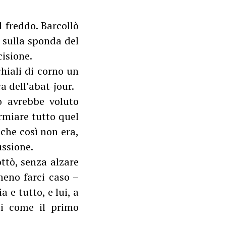
 freddo. Barcollò
e sulla sponda del
cisione.
chiali di corno un
ca dell’abat-jour.
o avrebbe voluto
parmiare tutto quel
che così non era,
ussione.
ttò, senza alzare
meno farci caso –
a e tutto, e lui, a
ni come il primo