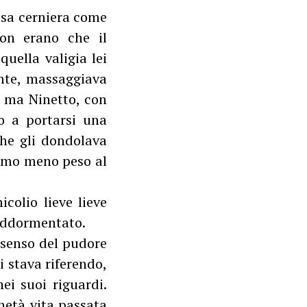
ssa cerniera come
on erano che il
uella valigia lei
ente, massaggiava
a, ma Ninetto, con
o a portarsi una
che gli dondolava
tiamo meno peso al
colio lieve lieve
 addormentato.
 senso del pudore
i stava riferendo,
ei suoi riguardi.
 metà vita passata