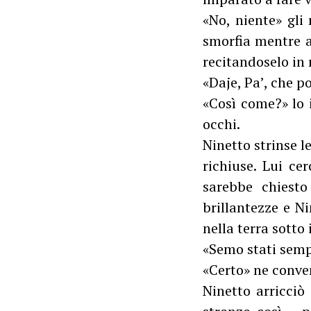
«No, niente» gli 
smorfia mentre a
recitandoselo in
«Daje, Pa’, che 
«Così come?» lo i
occhi.
Ninetto strinse l
richiuse. Lui ce
sarebbe chiesto
brillantezze e N
nella terra sotto 
«Semo stati semp
«Certo» ne conven
Ninetto arricciò