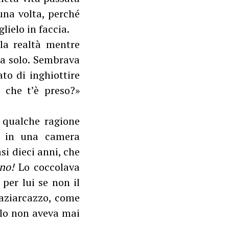
una volta, perché
lielo in faccia.
lla realtà mentre
da solo. Sembrava
to di inghiottire
’ che t’è preso?»
r qualche ragione
lo in una camera
si dieci anni, che
ino!
Lo coccolava
 per lui se non il
raziarcazzo, come
olo non aveva mai