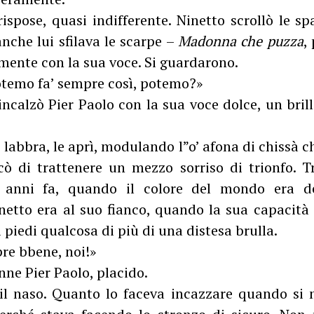
rispose, quasi indifferente. Ninetto scrollò le s
nche lui sfilava le scarpe –
Madonna che puzza
,
 mente con la sua voce. Si guardarono.
potemo fa’ sempre così, potemo?»
ncalzò Pier Paolo con la sua voce dolce, un brill
e labbra, le aprì, modulando l”o’ afona di chissà c
rcò di trattenere un mezzo sorriso di trionfo. Tr
 anni fa, quando il colore del mondo era de
inetto era al suo fianco, quando la sua capacità 
i piedi qualcosa di più di una distesa brulla.
re bbene, noi!»
ne Pier Paolo, placido.
 il naso. Quanto lo faceva incazzare quando si 