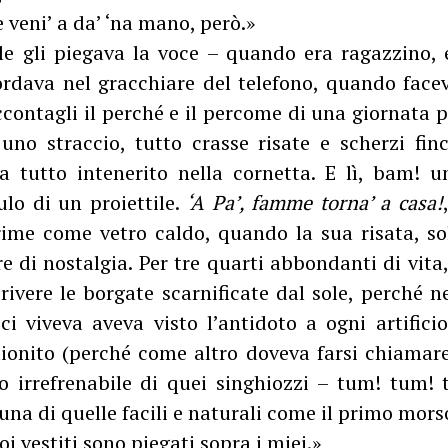
 veni’ a da’ ‘na mano, però.»
le gli piegava la voce – quando era ragazzino, e
ordava nel gracchiare del telefono, quando facev
contagli il perché e il percome di una giornata p
uno straccio, tutto crasse risate e scherzi finc
a tutto intenerito nella cornetta. E lì, bam! 
ulo di un proiettile.
‘A Pa’, famme torna’ a casa!
rime come vetro caldo, quando la sua risata, so
re di nostalgia. Per tre quarti abbondanti di vita,
ivere le borgate scarnificate dal sole, perché n
 ci viveva aveva visto l’antidoto a ogni artific
lionito (perché come altro doveva farsi chiamare
 irrefrenabile di quei singhiozzi – tum! tum!
una di quelle facili e naturali come il primo mor
uoi vestiti sono piegati sopra i miei.»