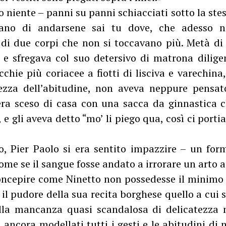
 niente – panni su panni schiacciati sotto la ste
ano di andarsene sai tu dove, che adesso n
di due corpi che non si toccavano più. Metà di q
 e sfregava col suo detersivo di matrona dilig
chie più coriacee a fiotti di lisciva e varechin
ezza dell’abitudine, non aveva neppure pensat
era sceso di casa con una sacca da ginnastica 
e, e gli aveva detto “mo’ li piego qua, così ci por
 Pier Paolo si era sentito impazzire – un formi
come se il sangue fosse andato a irrorare un arto
oncepire come Ninetto non possedesse il minimo
 il pudore della sua recita borghese quello a cui s
la mancanza quasi scandalosa di delicatezza n
ancora modellati tutti i gesti e le abitudini di