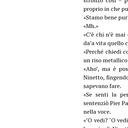
stronzo così – p
proprio in che pu
«Stamo bene pur’
«Mh.»
«C’è chi n’è mai 
da’a vita quello
«Perché chiedi c
un riso metallico
«Aho’, ma è poss
Ninetto, fingend
sapevano fare.
«Se senti la pe
sentenziò Pier Pa
nella voce.
«’O vedi? ‘O ved