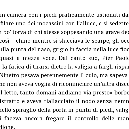
 in camera con i piedi praticamente ustionati dal
sfilare uno dei mocassini con l’alluce, e si sedett
un po’ torva di chi stesse soppesando una grave de
così – chino mentre si slacciava le scarpe, gli oc
ulla punta del naso, grigio in faccia nella luce fio
, quasi a mezza voce. Dal canto suo, Pier Paol
la fatica di tirarsi dietro la valigia a fargli ris
a Ninetto pesava perennemente il culo, ma sapeva 
he non aveva voglia di ricominciare un’altra disc
al letto, tanto domani andiamo via presto» borbo
 distratto e aveva riallacciato il nodo senza nem
llo spiraglio della porta in punta di piedi, valigi
si faceva ancora fregare il controllo delle ma
lione.