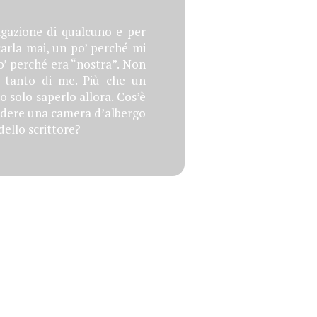
tigazione di qualcuno e per
carla mai, un po’ perché mi
o’ perché era “nostra”. Non
ì tanto di me. Più che un
to solo saperlo allora. Cos’è
endere una camera d’albergo
dello scrittore?