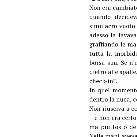
Non era cambiato
quando decidev
simulacro vuoto 
adesso la lavava
graffiando le mac
tutta la morbid
borsa sua. Se n’
dietro alle spall
check-in”.
In quel momento,
dentro la nuca, 
Non riusciva a c
– e non era certo
ma piuttosto del
Nelle mani aveva 