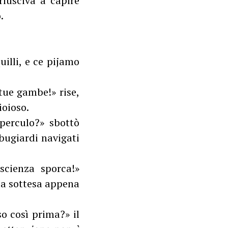
riusciva a capire
.
uilli, e ce pijamo
tue gambe!» rise,
ioioso.
 perculo?» sbottò
bugiardi navigati
scienza sporca!»
rta sottesa appena
o così prima?» il