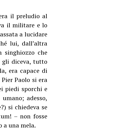
ra il preludio al
a il militare e lo
assata a lucidare
hé lui, dall’altra
un singhiozzo che
, gli diceva, tutto
la, era capace di
 Pier Paolo si era
ei piedi sporchi e
io umano; adesso,
?) si chiedeva se
 tum! – non fosse
so a una mela.