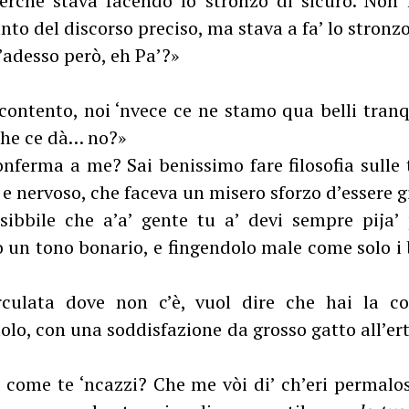
erché stava facendo lo stronzo di sicuro. Non 
nto del discorso preciso, ma stava a fa’ lo stronzo
adesso però, eh Pa’?»
contento, noi ‘nvece ce ne stamo qua belli tranq
 che ce dà… no?»
onferma a me? Sai benissimo fare filosofia sulle 
 e nervoso, che faceva un misero sforzo d’essere g
ibbile che a’a’ gente tu a’ devi sempre pija’
o un tono bonario, e fingendolo male come solo i 
rculata dove non c’è, vuol dire che hai la co
olo, con una soddisfazione da grosso gatto all’e
i come te ‘ncazzi? Che me vòi di’ ch’eri permalos