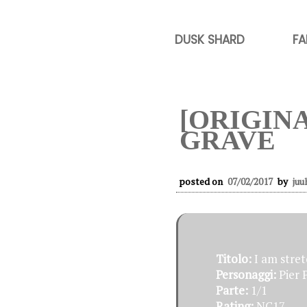
DUSK SHARD
FA
[ORIGIN
GRAVE
posted on
07/02/2017
by
juu
Titolo:
I am stre
Personaggi:
Pier 
Parte:
1/1
Rating:
NC17