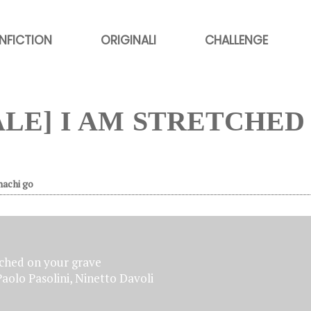
NFICTION
ORIGINALI
CHALLENGE
ALE] I AM STRETCHED
hachi go
tched on your grave
Paolo Pasolini, Ninetto Davoli