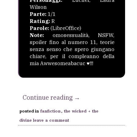
Personaggi:
Lucifer, Laura
Wilson
Parte:
1/1
Rating:
R
Parole:
(LibreOffice)
Note:
omosessualità, NSFW,
spoiler fino al numero 11, teorie
senza senso che spero giungano
chiare, per il compleanno della
mia Awwesomeabacuc ♥!!!
“[The
Continue reading
→
Wicked
posted in
fanfiction
,
the wicked + the
+
divine
leave a comment
The
Divine]