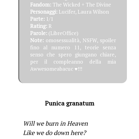
Fandom:
The Wicked + The Divine
Personaggi:
Lucifer, Laura Wilson
Parte:
1/1
Rating:
R
Parole:
(LibreOffice)
Note:
omosessualità, NSFW, spoiler
fino al numero 11, teorie senza
senso che spero giungano chiare,
per il compleanno della mia
Awwesomeabacuc ♥!!!
Punica granatum
Will we burn in Heaven
Like we do down here?