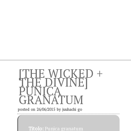
[THE WICKED +
THE DIVINE]
PUNICA
GRANATUM
posted on
26/06/2015
by
juuhachi go
Titolo:
Punica granatum