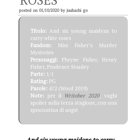
posted on
01/10/2020
by
juuhachi go
Titolo:
And six young maidens to
carry white roses
Fandom:
Miss Fisher’s Murder
Mysteries
Personaggi:
Phryne Fisher, Henry
Fisher, Prudence Stanley
Parte:
1/1
Rating:
PG
Parole:
472 (Word 2019)
Note:
per il
Writober 2020
; vaghi
spoiler sulla terza stagione, con una
spruzzatina di angst
And six young maidens to carry