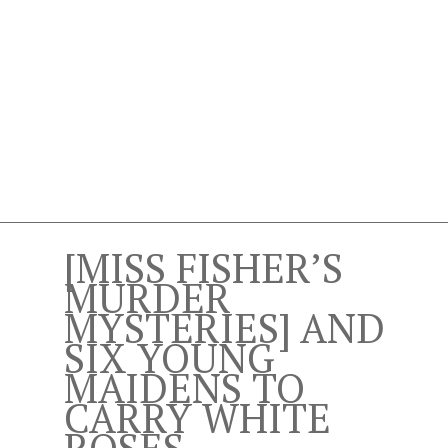
[MISS FISHER’S
MURDER
MYSTERIES] AND
SIX YOUNG
MAIDENS TO
CARRY WHITE
ROSES