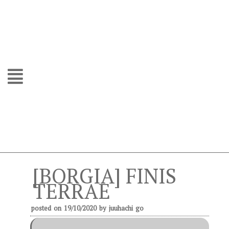
[BORGIA] FINIS
TERRAE
posted on
19/10/2020
by
juuhachi go