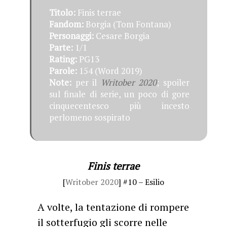
Titolo:
Finis terrae
Fandom:
Borgia (Tom Fontana)
Personaggi:
Cesare Borgia
Parte:
1/1
Rating:
PG13
Parole:
154 (Word 2019)
Note:
per il
Writober 2020
; spoiler
sul finale di serie, un poco di gore
cinquecentesco più incesto
perlomeno sospirato
Finis terrae
[
Writober 2020
] #10 – Esilio
A volte, la tentazione di rompere
il sotterfugio gli scorre nelle