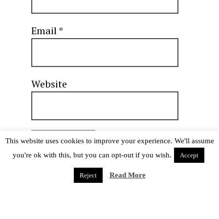
Email
*
Website
This website uses cookies to improve your experience. We'll assume
you're ok with this, but you can opt-out if you wish.
Accept
Read More
Reject
CREDITS & DISCLAIMERS
Layout e contenuti ©
Juuhachi Go
2004-2020; Subaru © CLAMP;
brushes ©
Ewanism
, che pare sia ormai inattivo; pattern ©
Ransie3
.
Twenty Years
è © Placebo e aventi diritto.
Dusk Shard
è reso