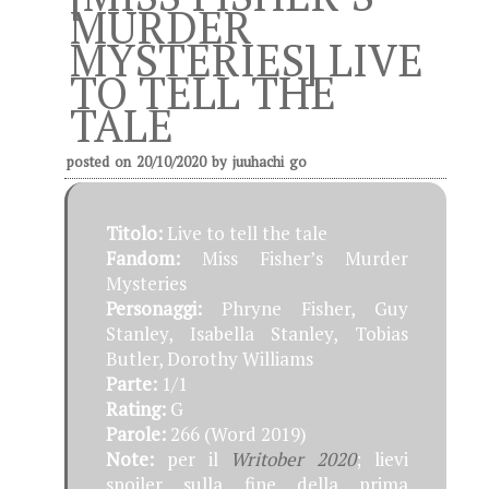
MURDER
MYSTERIES] LIVE
TO TELL THE
TALE
posted on
20/10/2020
by
juuhachi go
Titolo:
Live to tell the tale
Fandom:
Miss Fisher’s Murder
Mysteries
Personaggi:
Phryne Fisher, Guy
Stanley, Isabella Stanley, Tobias
Butler, Dorothy Williams
Parte:
1/1
Rating:
G
Parole:
266 (Word 2019)
Note:
per il
Writober 2020
; lievi
spoiler sulla fine della prima