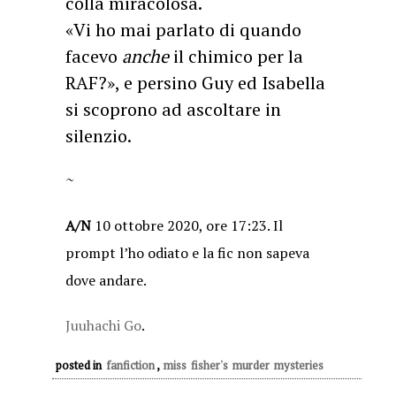
colla miracolosa.
«Vi ho mai parlato di quando
facevo
anche
il chimico per la
RAF?», e persino Guy ed Isabella
si scoprono ad ascoltare in
silenzio.
~
A/N
10 ottobre 2020, ore 17:23. Il
prompt l’ho odiato e la fic non sapeva
dove andare.
Juuhachi Go
.
posted in
fanfiction
,
miss fisher's murder mysteries