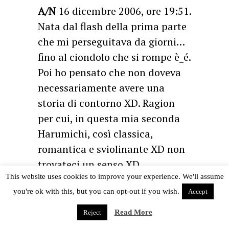
A/N
16 dicembre 2006, ore 19:51.
Nata dal flash della prima parte
che mi perseguitava da giorni…
fino al ciondolo che si rompe è_é.
Poi ho pensato che non doveva
necessariamente avere una
storia di contorno XD. Ragion
per cui, in questa mia seconda
Harumichi, così classica,
romantica e sviolinante XD non
trovateci un senso XD.
This website uses cookies to improve your experience. We'll assume
Teoricamente ambientata dopo
you're ok with this, but you can opt-out if you wish.
Accept
la fine della 5^ serie, scritta con
la BGM commovente
Read More
Reject
dell’episodio 198, intitolata