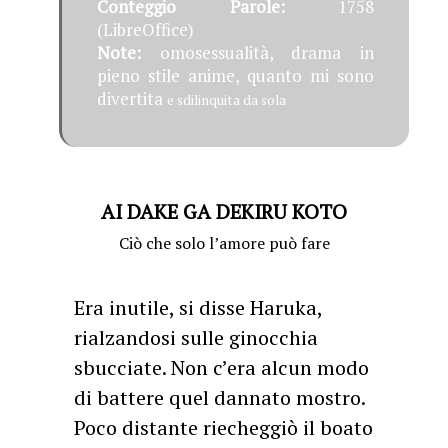
Conteggio Parole:
1758
(LibreOffice)
Note:
omosessualità, drama in
pieno stile anime, quanto mi sono
divertita
e sdilinquita da sola
AI DAKE GA DEKIRU KOTO
Ciò che solo l’amore può fare
Era inutile, si disse Haruka,
rialzandosi sulle ginocchia
sbucciate. Non c’era alcun modo
di battere quel dannato mostro.
Poco distante riecheggiò il boato