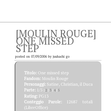
[MOULIN ROUGE]
ONE MISSED
STEP
posted on
07/09/2006
by
juuhachi go
Titolo:
One missed step
Fandom:
Moulin Rouge
Personaggi:
Satine, Christian, il Duca
Parte:
1/5
|
2
|
3
|
4
|
5
Rating:
PG13
Conteggio Parole:
12687 totali
(LibreOffice)