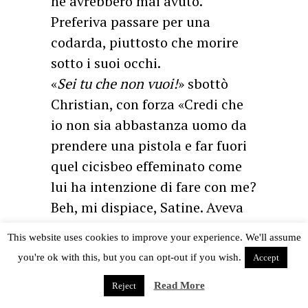
ne avrebbero mai avuto.
Preferiva passare per una
codarda, piuttosto che morire
sotto i suoi occhi.
«
Sei tu che non vuoi!
» sbottò
Christian, con forza «Credi che
io non sia abbastanza uomo da
prendere una pistola e far fuori
quel cicisbeo effeminato come
lui ha intenzione di fare con me?
Beh, mi dispiace, Satine. Aveva
ragione l’Argentino. Quando
This website uses cookies to improve your experience. We'll assume
l’amore si dà al miglior
you're ok with this, but you can opt-out if you wish.
Accept
offerente, non può esserci
Read More
fiducia, né tantomeno amore.»
Reject