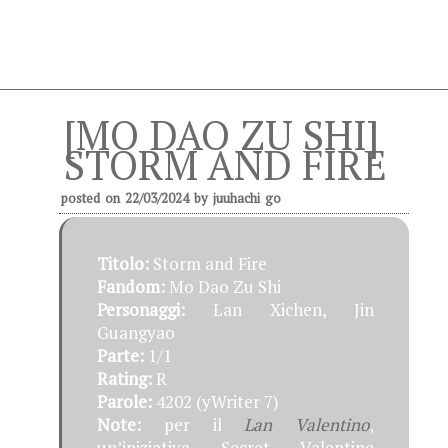
[MO DAO ZU SHI]
STORM AND FIRE
posted on
22/03/2024
by
juuhachi go
Titolo:
Storm and Fire
Fandom:
Mo Dao Zu Shi
Personaggi:
Lan Xichen, Jin
Guangyao
Parte:
1/1
Rating:
R
Parole:
4202 (yWriter 7)
Note:
per il
Lan Valentino
,
un’iniziativa Secret Valentine