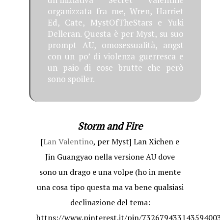
organizzata fra me, Wren, Harriet
Ed, Cate, MystOfTheStars e Yuki
Delleran. Questa è per Myst, su suo
prompt AU, omosessualità, angst
con un po’ di violenza guerresca e
un paio di cose brutte che però
sono spoiler.
Storm and Fire
[
Lan Valentino
, per Myst] Lan Xichen e
Jin Guangyao nella versione AU dove
sono un drago e una volpe (ho in mente
una cosa tipo questa ma va bene qualsiasi
declinazione del tema:
https://www.pinterest.it/pin/73267943314359400