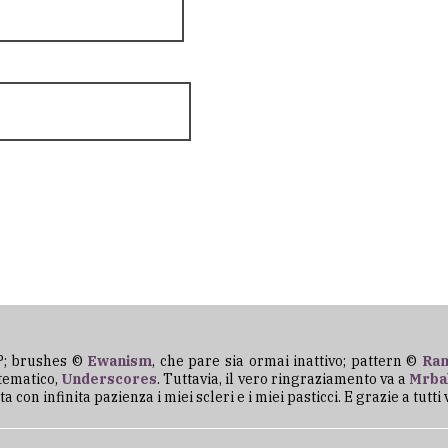
P; brushes ©
Ewanism
, che pare sia ormai inattivo; pattern ©
Ran
 tematico,
Underscores
. Tuttavia, il vero ringraziamento va a
Mrba
on infinita pazienza i miei scleri e i miei pasticci. E grazie a tutti