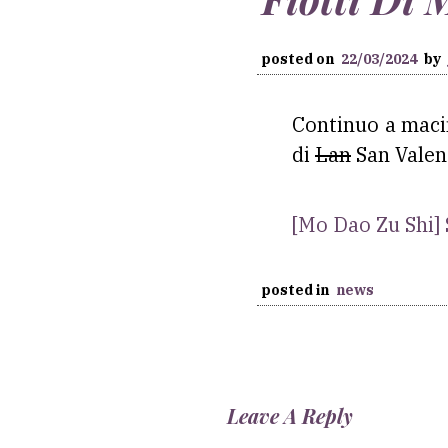
posted on
22/03/2024
by
Continuo a macin
di
Lan
San Valent
[Mo Dao Zu Shi]
posted in
news
Leave A Reply