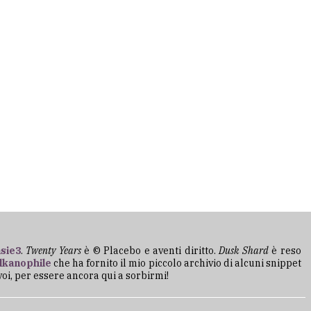
sie3
.
Twenty Years
è © Placebo e aventi diritto.
Dusk Shard
è reso
lkanophile
che ha fornito il mio piccolo archivio di alcuni snippet
 voi, per essere ancora qui a sorbirmi!