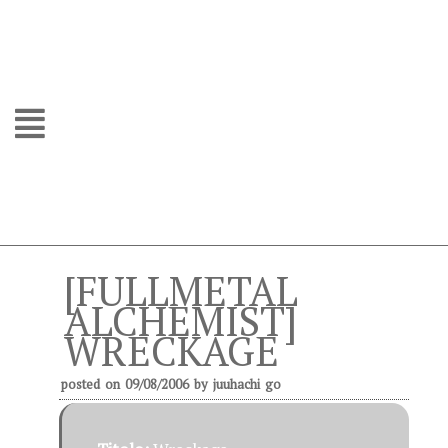
[FULLMETAL
ALCHEMIST]
WRECKAGE
posted on
09/08/2006
by
juuhachi go