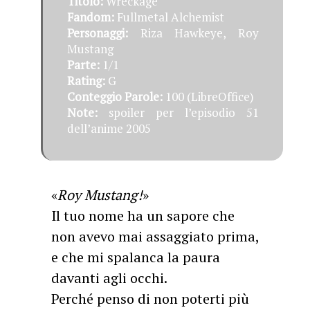
Titolo:
Wreckage
Fandom:
Fullmetal Alchemist
Personaggi:
Riza Hawkeye, Roy
Mustang
Parte:
1/1
Rating:
G
Conteggio Parole:
100 (LibreOffice)
Note:
spoiler per l’episodio 51
dell’anime 2005
«
Roy Mustang!
»
Il tuo nome ha un sapore che
non avevo mai assaggiato prima,
e che mi spalanca la paura
davanti agli occhi.
Perché penso di non poterti più