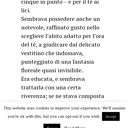
cinque in punto – e per il tè ai
lici.
Sembrava possedere anche un
notevole, raffinato gusto nello
scegliere l’abito adatto per l’ora
del tè, a giudicare dal delicato
vestitino che indossava,
punteggiato di una fantasia
floreale quasi invisibile.
Era educata, e sembrava
trattarla con una certa
riverenza; se ne stava composta
e dritta nel divano di fronte, con
This website uses cookies to improve your experience. We'll assume
le mani sulle ginocchia, e
you're ok with this, but you can opt-out if you wish.
Accept
prendeva piccoli sorsi dalla