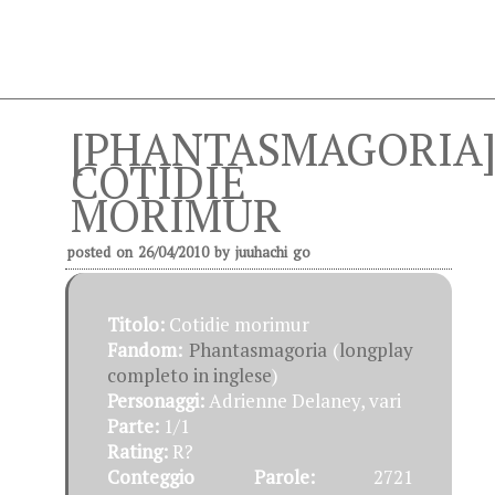
[PHANTASMAGORIA
COTIDIE
MORIMUR
posted on
26/04/2010
by
juuhachi go
Titolo:
Cotidie morimur
Fandom:
Phantasmagoria
(
longplay
completo in inglese
)
Personaggi:
Adrienne Delaney, vari
Parte:
1/1
Rating:
R?
Conteggio Parole:
2721