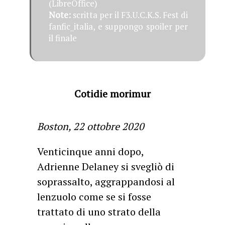
(LibreOffice)
Note:
scritta per il F3.U.C.K.S. Fest di
fanfic_italia, e suppongo spoiler per
il finale
Cotidie morimur
Boston, 22 ottobre 2020
Venticinque anni dopo,
Adrienne Delaney si svegliò di
soprassalto, aggrappandosi al
lenzuolo come se si fosse
trattato di uno strato della