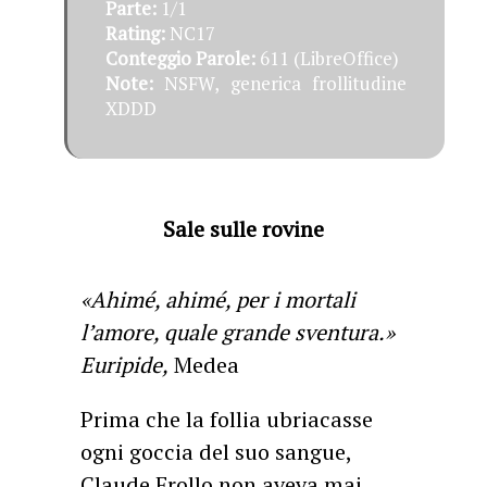
Parte:
1/1
Rating:
NC17
Conteggio Parole:
611 (LibreOffice)
Note:
NSFW, generica frollitudine
XDDD
Sale sulle rovine
«Ahimé, ahimé, per i mortali
l’amore, quale grande sventura.»
Euripide,
Medea
Prima che la follia ubriacasse
ogni goccia del suo sangue,
Claude Frollo non aveva mai