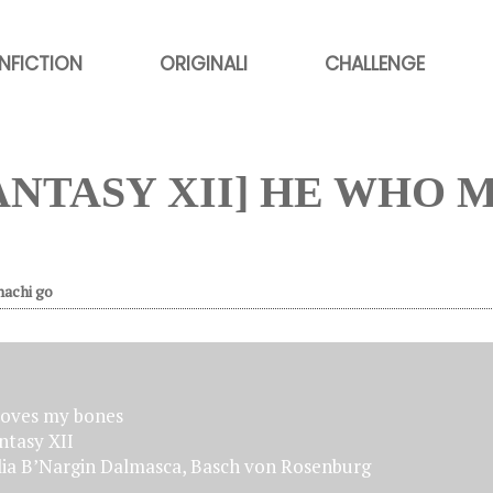
NFICTION
ORIGINALI
CHALLENGE
FANTASY XII] HE WHO
hachi go
oves my bones
ntasy XII
ia B’Nargin Dalmasca, Basch von Rosenburg