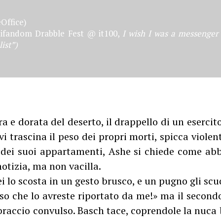
Office)
tifandom Drabble Fest @ it100,
I wish I was a messenger
ist”)
ra e dorata del deserto, il drappello di un esercit
vi trascina il peso dei propri morti, spicca viol
 dei suoi appartamenti, Ashe si chiede come abb
otizia, ma non vacilla.
 lo scosta in un gesto brusco, e un pugno gli scu
o che lo avreste riportato da me!» ma il secondo
raccio convulso. Basch tace, coprendole la nuca