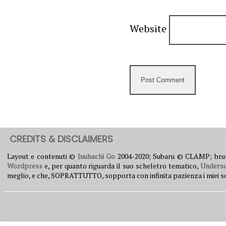
Website
CREDITS & DISCLAIMERS
Layout e contenuti ©
Juuhachi Go
2004-2020; Subaru © CLAMP; br
Wordpress
e, per quanto riguarda il suo scheletro tematico,
Unders
meglio, e che, SOPRATTUTTO, sopporta con infinita pazienza i miei scleri