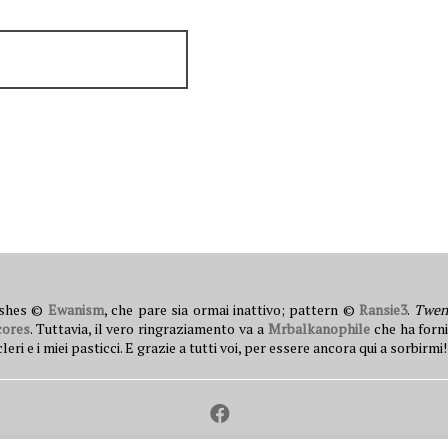
ushes ©
Ewanism
, che pare sia ormai inattivo; pattern ©
Ransie3
.
Twen
cores
. Tuttavia, il vero ringraziamento va a
Mrbalkanophile
che ha forni
 e i miei pasticci. E grazie a tutti voi, per essere ancora qui a sorbirmi!