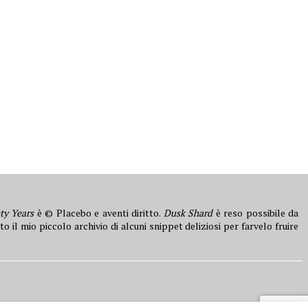
ty Years
è © Placebo e aventi diritto.
Dusk Shard
è reso possibile da
to il mio piccolo archivio di alcuni snippet deliziosi per farvelo fruire