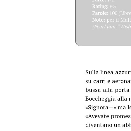
Rating:
PG
Parole:
100 (Libre
Note:
per il Mul
(Pearl Jam, “Wishl
Sulla linea azzur
su carri e aerona
bussa alla porta
Boccheggia alla n
«Signora—» ma lei
«Avevate promess
diventano un abb