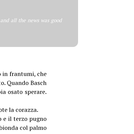
 and all the news was good
o in frantumi, che
ento. Quando Basch
ia osato sperare.
ote la corazza.
 e il terzo pugno
 bionda col palmo