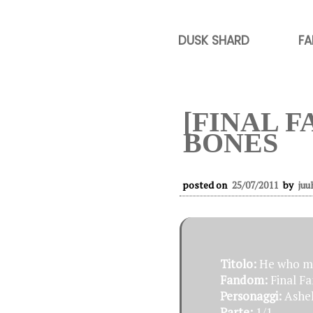
DUSK SHARD
FA
[FINAL 
BONES
posted on
25/07/2011
by
juu
Titolo:
He who m
Fandom:
Final Fa
Personaggi:
Ashel
Parte:
1/1