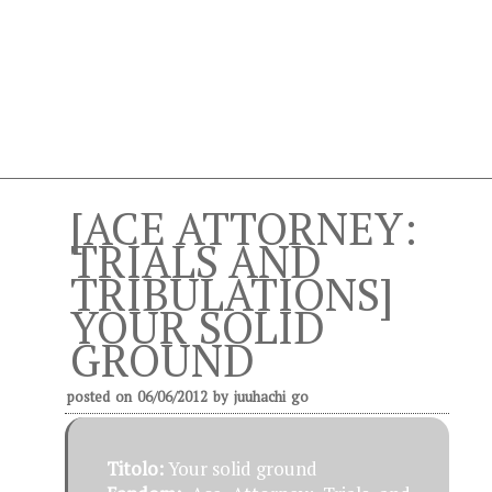
[ACE ATTORNEY:
TRIALS AND
TRIBULATIONS]
YOUR SOLID
GROUND
posted on
06/06/2012
by
juuhachi go
Titolo:
Your solid ground