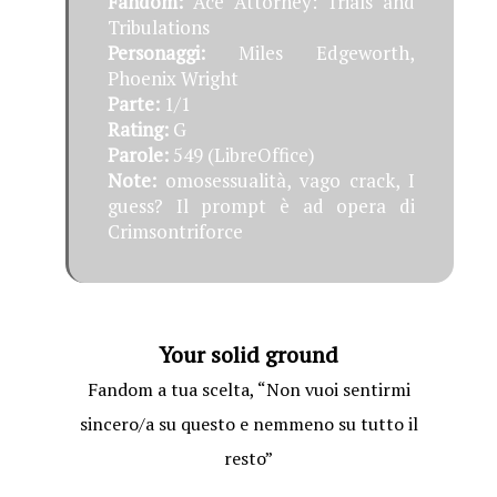
Fandom:
Ace Attorney: Trials and
Tribulations
Personaggi:
Miles Edgeworth,
Phoenix Wright
Parte:
1/1
Rating:
G
Parole:
549 (LibreOffice)
Note:
omosessualità, vago crack, I
guess? Il prompt è ad opera di
Crimsontriforce
Your solid ground
Fandom a tua scelta, “Non vuoi sentirmi
sincero/a su questo e nemmeno su tutto il
resto”