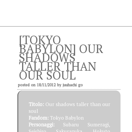
[TOKYO
BABYLON] OUR
SHADOWS
TALLER THAN
OUR SOUL
posted on
18/11/2012
by
juuhachi go
Titolo:
Our shadows taller than our
soul
Fandom:
Tokyo Babylon
Personaggi:
Subaru Sumeragi,
Seishiro Sakurazuka, Hokuto