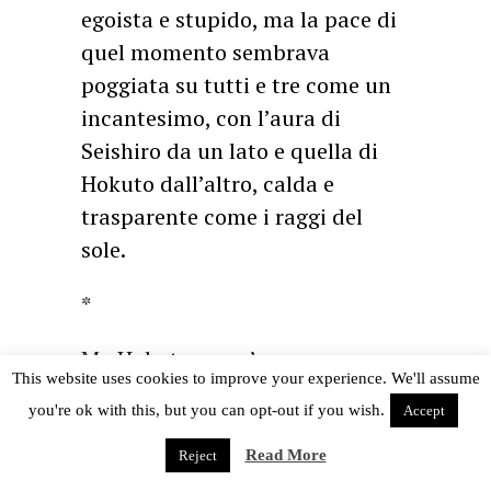
egoista e stupido, ma la pace di
quel momento sembrava
poggiata su tutti e tre come un
incantesimo, con l’aura di
Seishiro da un lato e quella di
Hokuto dall’altro, calda e
trasparente come i raggi del
sole.
*
Ma Hokuto non c’era sempre –
This website uses cookies to improve your experience. We'll assume
ed era uno di quegli eventi
you're ok with this, but you can opt-out if you wish.
Accept
memorabili di cui anche Subaru
si stupiva – ed erano quei
Read More
Reject
momenti in cui sentiva il cuore