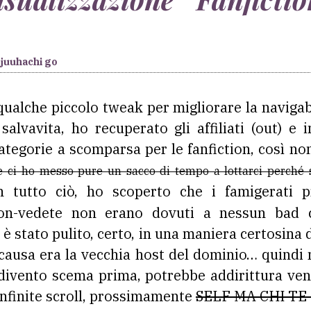
juuhachi go
qualche piccolo tweak per migliorare la navigabi
salvavita, ho recuperato gli affiliati (out) 
egorie a scomparsa per le fanfiction, così no
e ci ho messo pure un sacco di tempo a lottarci perché s
n tutto ciò, ho scoperto che i famigerati p
on-vedete non erano dovuti a nessun bad 
e è stato pulito, certo, in una maniera certosina
causa era la vecchia host del dominio… quindi 
ivento scema prima, potrebbe addirittura ven
nfinite scroll, prossimamente
SELF MA CHI TE 