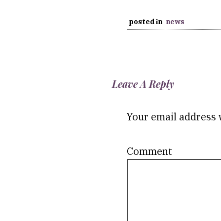
posted in
news
Leave A Reply
Your email address w
C