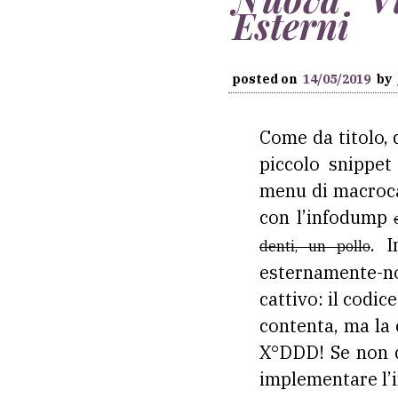
Esterni
posted on
14/05/2019
by
Come da titolo, 
piccolo snippet 
menu di macrocat
con l’infodump
. I
denti, un pollo
esternamente-n
cattivo: il codic
contenta, ma la 
X°DDD! Se non d
implementare l’i