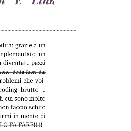
lità: grazie a un
e implementato un
n diventate pazzi
ono, detta fuori dai
roblemi-che-voi-
coding brutto e
 di cui sono molto
non faccio schifo
irmi in mente di
LO FA FARE!!!!
!