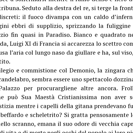
 tribuna. Seduto alla destra del re, si terge la fr
 discreti: il fuoco divampa con un caldo d’infer
ini ebbri di supplizio, sprizzando la fuliggine 
zio fin quasi in Paradiso. Bianco e quadrato ne
nda, Luigi XI di Francia si accarezza lo scettro c
sa l’aria col lungo naso da giullare e ha, sul viso,
tito.
ilegio e commistione col Demonio, la zingara c
candelabro, sembra essere uno spettacolo dozzinal
Palazzo per procurargliene altre ancora. Frol
e può Sua Maestà Cristianissima non aver se
stizia mentre i capelli della gitana prendevano 
 beffardo e scheletrito? Si gratta pensosamente l
ello scranno, emana il suo odore di vecchia ca
di vita e di morte negli occhi del popolo ai loro pi