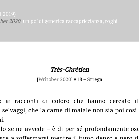
 2019)
ber 2020
; un po’ di generica raccapriccianza, roghi
Très-Chrétien
[
Writober 2020
] #18 – Strega
o ai racconti di coloro che hanno cercato il
 selvaggi, che la carne di maiale non sia poi così
i.
ollo se ne avvede – è di per sé profondamente o
iesce a soffermarsi mentre il fumo denso e nero 