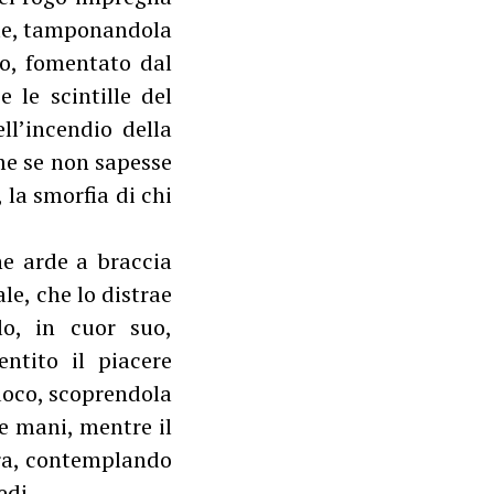
onte, tamponandola
no, fomentato dal
e le scintille del
ll’incendio della
ome se non sapesse
 la smorfia di chi
he arde a braccia
e, che lo distrae
lo, in cuor suo,
ntito il piacere
fuoco, scoprendola
e mani, mentre il
pra, contemplando
edi.