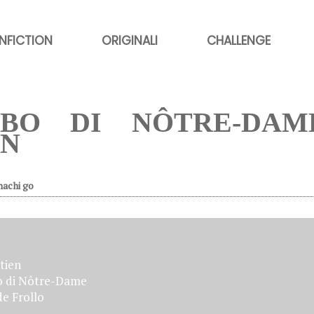
NFICTION
ORIGINALI
CHALLENGE
BBO DI NÔTRE-DAME
EN
hachi go
tien
o di Nôtre-Dame
e Frollo