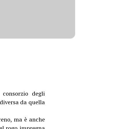
 consorzio degli
 diversa da quella
sceno, ma è anche
del rogo impregna