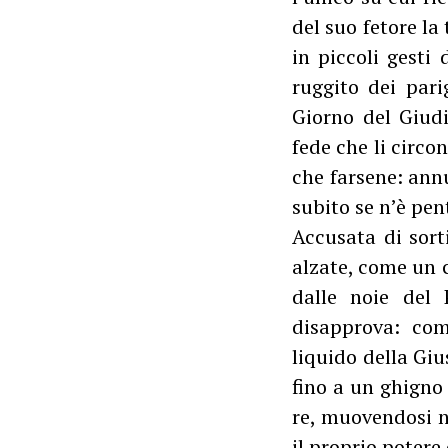
del suo fetore la
in piccoli gesti
ruggito dei parig
Giorno del Giudi
fede che li circo
che farsene: annu
subito se n’è pen
Accusata di sort
alzate, come un 
dalle noie del 
disapprova: com
liquido della Giu
fino a un ghigno
re, muovendosi n
il proprio potere 