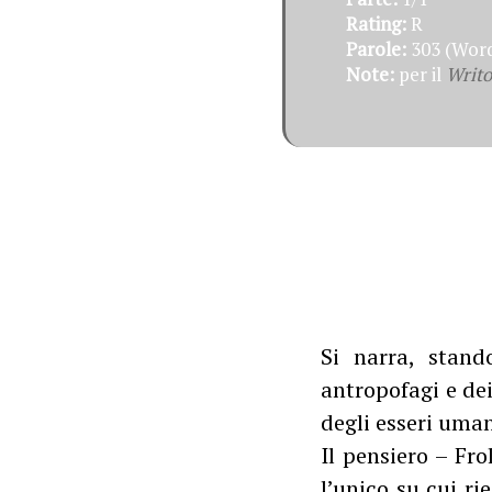
Rating:
R
Parole:
303 (Word
Note:
per il
Writo
Si narra, stand
antropofagi e dei
degli esseri uman
Il pensiero – Fr
l’unico su cui r