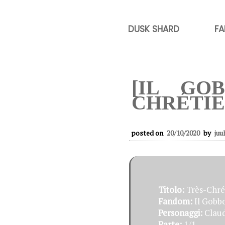
DUSK SHARD
FA
[IL GO
CHRÉTI
posted on
20/10/2020
by
juu
Titolo:
Très-Chré
Fandom:
Il Gobb
Personaggi:
Claud
Parte:
1/1