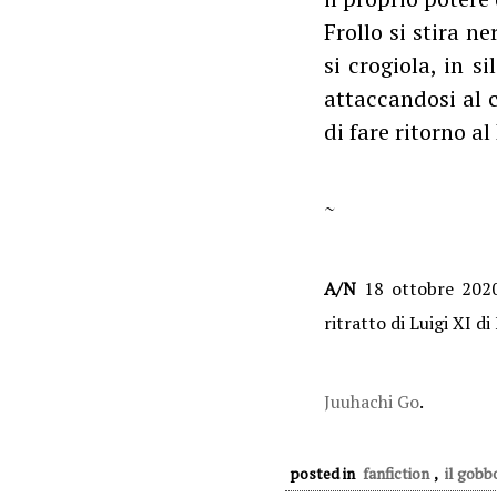
Frollo si stira n
si crogiola, in s
attaccandosi al c
di fare ritorno al
~
A/N
18 ottobre 2020,
ritratto di Luigi XI di
Juuhachi Go
.
posted in
fanfiction
,
il gobb