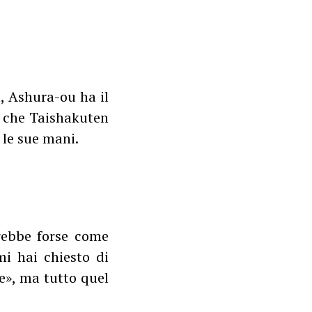
, Ashura-ou ha il
a che Taishakuten
 le sue mani.
erebbe forse come
i hai chiesto di
e», ma tutto quel