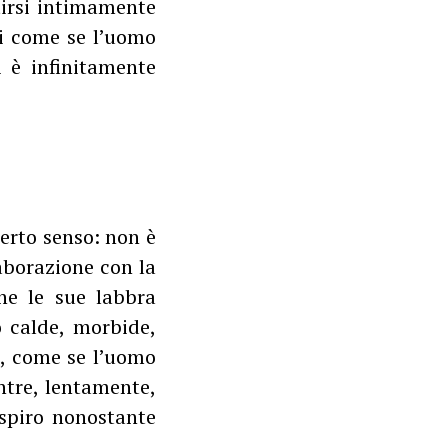
tirsi intimamente
si come se l’uomo
i è infinitamente
erto senso: non è
aborazione con la
he le sue labbra
 calde, morbide,
e, come se l’uomo
entre, lentamente,
espiro nonostante