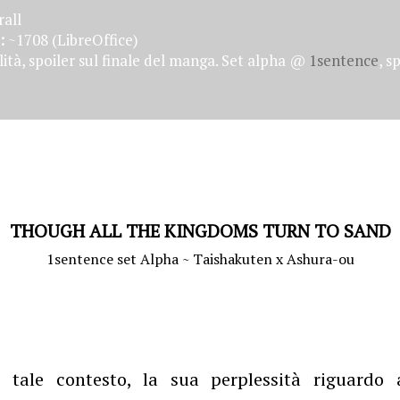
all
:
~1708 (LibreOffice)
tà, spoiler sul finale del manga. Set alpha @
1sentence
, s
THOUGH ALL THE KINGDOMS TURN TO SAND
1sentence set Alpha ~ Taishakuten x Ashura-ou
in tale contesto, la sua perplessità riguardo 