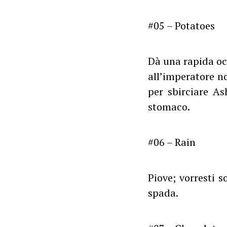
#05 – Potatoes
Dà una rapida oc
all’imperatore no
per sbirciare As
stomaco.
#06 – Rain
Piove; vorresti s
spada.