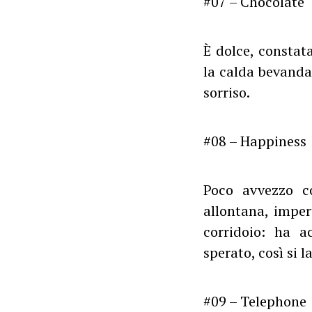
#07 – Chocolate
È dolce, constat
la calda bevanda
sorriso.
#08 – Happiness
Poco avvezzo c
allontana, imper
corridoio: ha a
sperato, così si l
#09 – Telephone