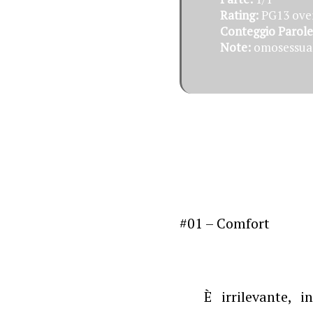
Rating:
PG13 over
Conteggio Parole
Note:
omosessuali
#01 – Comfort
È irrilevante, 