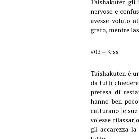
Taishakuten gli 
nervoso e confus
avesse voluto at
grato, mentre lasc
#02 – Kiss
Taishakuten è un
da tutti chieder
pretesa di rest
hanno ben poco 
catturano le sue
volesse rilassarl
gli accarezza la
tutto.