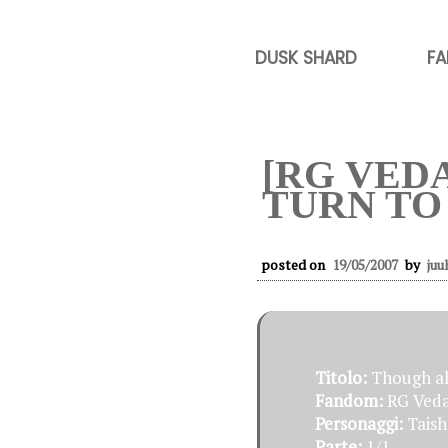
DUSK SHARD
FA
[RG VED
TURN TO
posted on
19/05/2007
by
juu
Titolo:
Though al
Fandom:
RG Ved
Personaggi:
Taish
Parte:
1/1