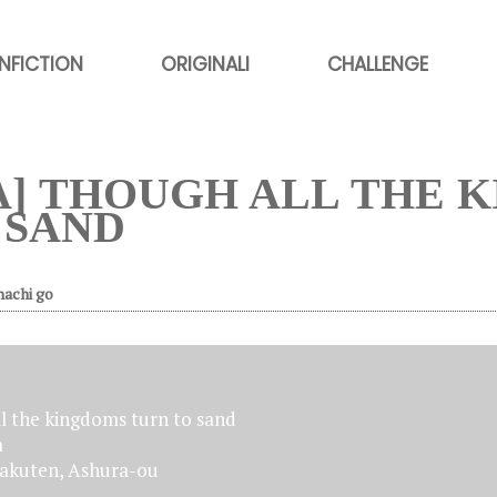
NFICTION
ORIGINALI
CHALLENGE
A] THOUGH ALL THE 
 SAND
hachi go
l the kingdoms turn to sand
a
akuten, Ashura-ou