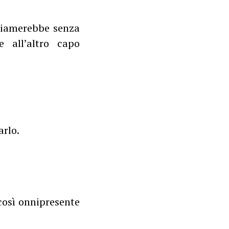
hiamerebbe senza
 all’altro capo
arlo.
 così onnipresente