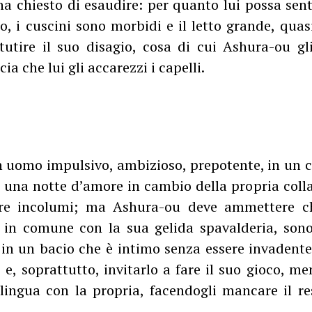
ha chiesto di esaudire: per quanto lui possa sen
o, i cuscini sono morbidi e il letto grande, qua
tutire il suo disagio, cosa di cui Ashura-ou gl
ia che lui gli accarezzi i capelli.
 uomo impulsivo, ambizioso, prepotente, in un c
e una notte d’amore in cambio della propria coll
are incolumi; ma Ashura-ou deve ammettere c
in comune con la sua gelida spavalderia, sono
 in un bacio che è intimo senza essere invadent
o e, soprattutto, invitarlo a fare il suo gioco, m
 lingua con la propria, facendogli mancare il r