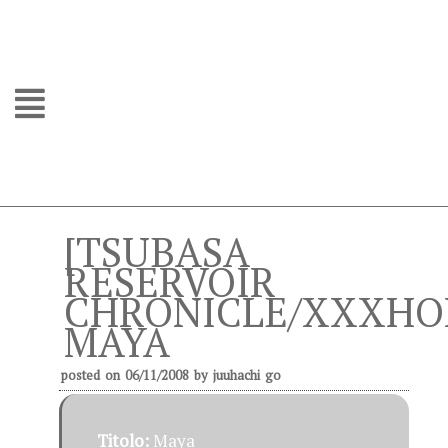
[TSUBASA
RESERVOIR
CHRONICLE/XXXHOL
MAYA
posted on
06/11/2008
by
juuhachi go
Titolo:
Maya