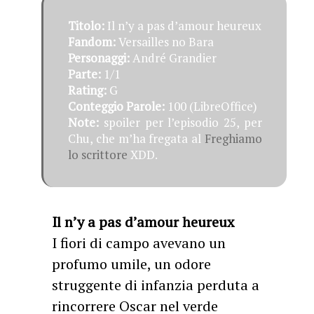
Titolo:
Il n’y a pas d’amour heureux
Fandom:
Versailles no Bara
Personaggi:
André Grandier
Parte:
1/1
Rating:
G
Conteggio Parole:
100 (LibreOffice)
Note:
spoiler per l’episodio 25, per
Chu, che m’ha fregata al
Freghiamo
lo scrittore
XDD.
Il n’y a pas d’amour heureux
I fiori di campo avevano un
profumo umile, un odore
struggente di infanzia perduta a
rincorrere Oscar nel verde