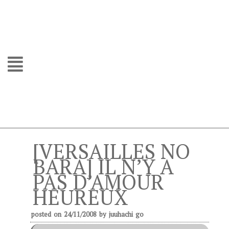
[VERSAILLES NO
BARA] IL N’Y A
PAS D’AMOUR
HEUREUX
posted on
24/11/2008
by
juuhachi go