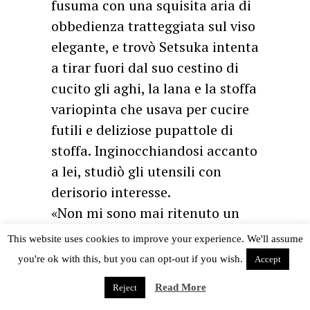
fusuma con una squisita aria di
obbedienza tratteggiata sul viso
elegante, e trovò Setsuka intenta
a tirar fuori dal suo cestino di
cucito gli aghi, la lana e la stoffa
variopinta che usava per cucire
futili e deliziose pupattole di
stoffa. Inginocchiandosi accanto
a lei, studiò gli utensili con
derisorio interesse.
«Non mi sono mai ritenuto un
tipo incline a giocare con le
This website uses cookies to improve your experience. We'll assume
bambole, madre!»
you're ok with this, but you can opt-out if you wish.
Accept
«Uff, che ragazzino maleducato»
Read More
Reject
si lamentò lei, arricciando le