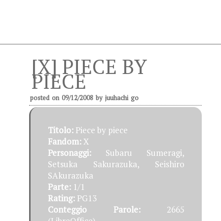
[X] PIECE BY
PIECE
posted on
09/12/2008
by
juuhachi go
Titolo:
Piece by piece
Fandom:
X
Personaggi:
Subaru Sumeragi,
Setsuka Sakurazuka, Seishiro
SAkurazuka
Parte:
1/1
Rating:
PG13
Conteggio Parole:
2665
(LibreOffice)