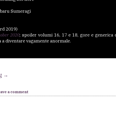
baru Sumeragi
rd 2019)
tober 2020
; spoiler volumi 16, 17 e 18, gore e generica
 a diventare vagamente anormale.
“[X]
ng
→
There’s
nothing
eave a comment
left
here”