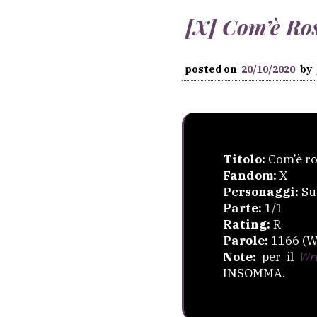
[X] Com’è Ros
posted on
20/10/2020
by
Titolo:
Com’è ros
Fandom:
X
Personaggi:
Sub
Parte:
1/1
Rating:
R
Parole:
1166 (W
Note:
per il
Wri
INSOMMA.