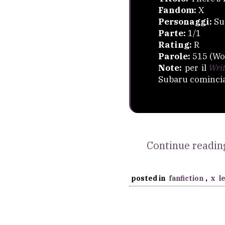
Fandom:
X
Personaggi:
Su
Parte:
1/1
Rating:
R
Parole:
515 (Wo
Note:
per il
Wri
Subaru comincia
Continue readi
posted in
fanfiction
,
x
l