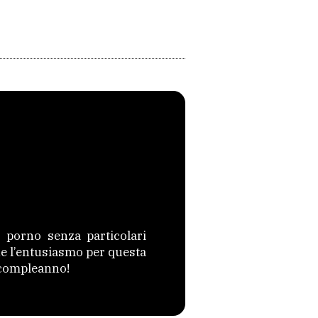
 porno senza particolari
he l’entusiasmo per questa
o compleanno!