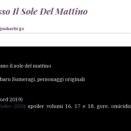
so Il Sole Del Mattino
juuhachi go
so il sole del mattino
aru Sumeragi, personaggi originali
ord 2019)
tober 2020
; spoiler volumi 16, 17 e 18, gore, omicid