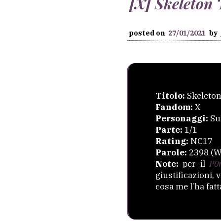
[X] Skeleton 
posted on
27/01/2021
by
Titolo:
Skeleton
Fandom:
X
Personaggi:
Su
Parte:
1/1
Rating:
NC17
Parole:
2398 (W
Note:
per il
P0
giustificazioni,
cosa me l’ha fat