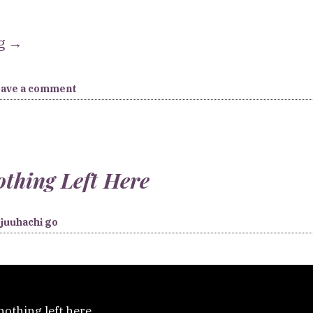
“[X]
ng
→
Skeleton
Tree”
eave a comment
othing Left Here
juuhachi go
nothing left here