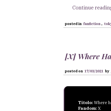
Continue readi
posted in
fanfiction
,
tok
[X] Where Ha
posted on
17/03/2021
by
Titolo:
Where ha
Fandom:
X