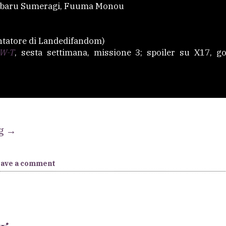
baru Sumeragi, Fuuma Monou
ntatore di Landedifandom)
W-T
, sesta settimana, missione 3; spoiler su X17, g
“[X]
ng
→
Where
have
eave a comment
those
flowers
gone”