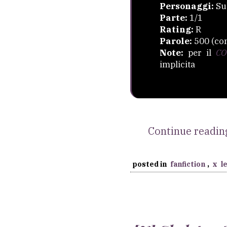
Personaggi:
Su
Parte:
1/1
Rating:
R
Parole:
500 (co
Note:
per il
CO
implicita
Continue readi
posted in
fanfiction
,
x
l