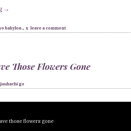
“[X,
ng
→
TYOB]
Otherside”
yo babylon
,
x
leave a comment
ve Those Flowers Gone
juuhachi go
ve those flowers gone