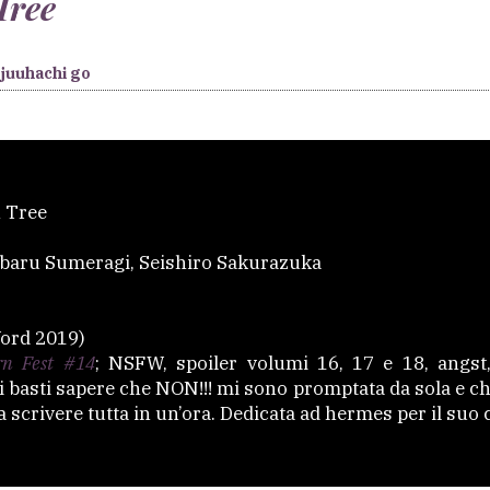
Tree
juuhachi go
 Tree
baru Sumeragi, Seishiro Sakurazuka
ord 2019)
rn Fest #14
; NSFW, spoiler volumi 16, 17 e 18, angst,
 vi basti sapere che NON!!! mi sono promptata da sola e c
ta scrivere tutta in un’ora. Dedicata ad hermes per il su