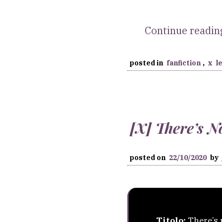
Continue readi
posted in
fanfiction
,
x
l
[X] There’s N
posted on
22/10/2020
by
Titolo:
There’s 