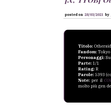
posted on
28/03/2021
by
Titolo:
Othersi
Fandom:
Tokyo 
Personaggi:
Sub
Parte:
1/1
Rating:
R
Parole:
5393 (c
Note:
per il
CO
molto più gen del