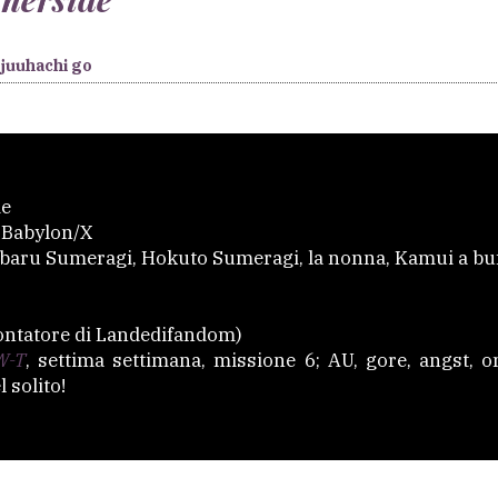
juuhachi go
de
Babylon/X
aru Sumeragi, Hokuto Sumeragi, la nonna, Kamui a buff
ontatore di Landedifandom)
W-T
, settima settimana, missione 6; AU, gore, angst, o
 solito!