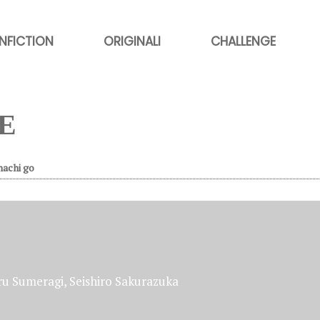
NFICTION
ORIGINALI
CHALLENGE
E
hachi go
u Sumeragi, Seishiro Sakurazuka