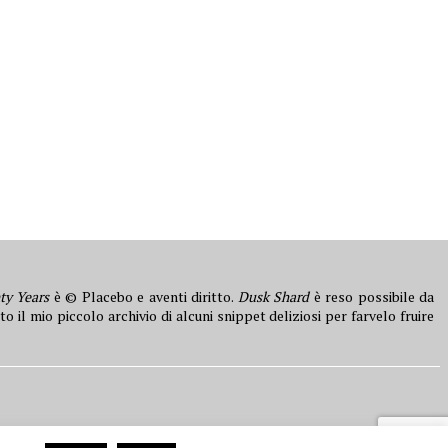
ty Years
è © Placebo e aventi diritto.
Dusk Shard
è reso possibile da
to il mio piccolo archivio di alcuni snippet deliziosi per farvelo fruire