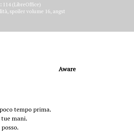
:
114 (LibreOffice)
tà, spoiler volume 16, angst
Aware
a poco tempo prima.
 tue mani.
 posso.