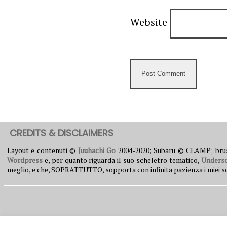
Website
CREDITS & DISCLAIMERS
Layout e contenuti ©
Juuhachi Go
2004-2020; Subaru © CLAMP; br
Wordpress
e, per quanto riguarda il suo scheletro tematico,
Unders
meglio, e che, SOPRATTUTTO, sopporta con infinita pazienza i miei scleri