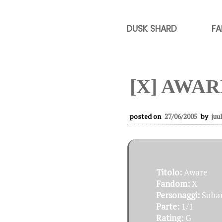
DUSK SHARD
FA
[X] AWAR
posted on
27/06/2005
by
juu
Titolo:
Aware
Fandom:
X
Personaggi:
Subar
Parte:
1/1
Rating:
G