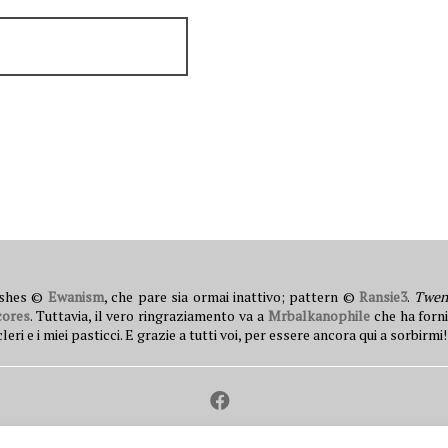
ushes ©
Ewanism
, che pare sia ormai inattivo; pattern ©
Ransie3
.
Twen
cores
. Tuttavia, il vero ringraziamento va a
Mrbalkanophile
che ha forni
 e i miei pasticci. E grazie a tutti voi, per essere ancora qui a sorbirmi!