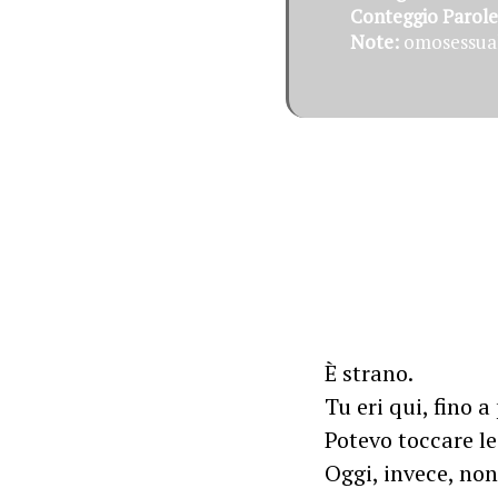
Conteggio Parole
Note:
omosessuali
È strano.
Tu eri qui, fino 
Potevo toccare le
Oggi, invece, non