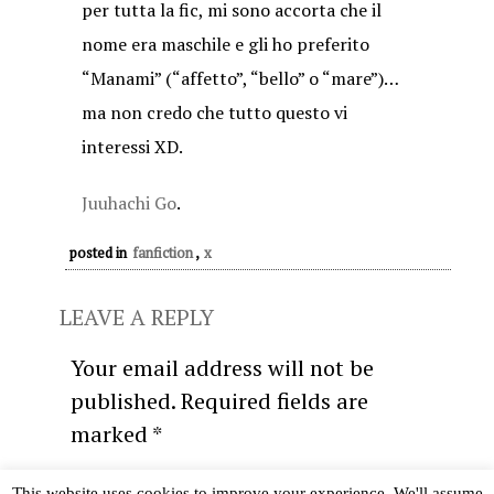
per tutta la fic, mi sono accorta che il
nome era maschile e gli ho preferito
“Manami” (“affetto”, “bello” o “mare”)…
ma non credo che tutto questo vi
interessi XD.
Juuhachi Go
.
posted in
fanfiction
,
x
LEAVE A REPLY
Your email address will not be
published.
Required fields are
marked
*
Comment
*
This website uses cookies to improve your experience. We'll assume