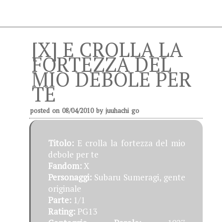
[X] E CROLLA LA
FORTEZZA DEL
MIO DEBOLE PER
TE
posted on
08/04/2010
by
juuhachi go
Titolo:
E crolla la fortezza del mio
debole per te
Fandom:
X
Personaggi:
Subaru Sumeragi, gente
originale
Parte:
1/1
Rating:
PG13