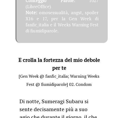
Conteggio Parole:
1027
(LibreOffice)
Note:
omosessualità, angst, spoiler
X16 e 17, per la Gen Week di
fanfic_italia e il Weeks Warning Fest
di fiumidiparole.
E crolla la fortezza del mio debole
per te
[Gen Week @ fanfic_italia; Warning Weeks
Fest @ fiumidiparole] 02. Condom
Di notte, Sumeragi Subaru si
sente decisamente più a suo
agio che durante il giorno, il che,