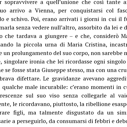
sopravvivere a quell’unione che così tante af
uo arrivo a Vienna, per conquistarsi col fas
 e schivo. Poi, erano arrivati i giorni in cui il
arla senza vedere null’altro, assorbito da lei e 
o che tardava a giungere – e che, considerò M
ndo la piccola urna di Maria Cristina, incast
 un prolungamento del suo corpo, non sarebbe m
, singolare ironia che lei ricordasse ogni singolo
 se fosse stata Giuseppe stesso, ma con una crud
brava difettare. Le gravidanze avevano aggred
 qualche male incurabile: c’erano momenti in c
rescenze sul suo viso senza collegarle al vai
ente, le ricordavano, piuttosto, la ribellione esas
rare figli, ma talmente disgustato da un simi
arie a perseguirlo, da consumarsi di febbri e deb