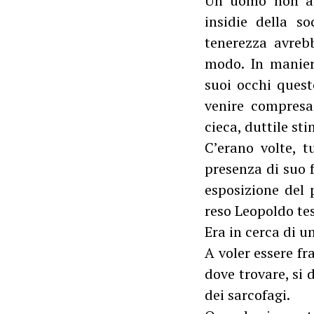
Un uomo non ave
insidie della s
tenerezza avrebb
modo. In manier
suoi occhi quest
venire compresa
cieca, duttile st
C’erano volte, t
presenza di suo f
esposizione del 
reso Leopoldo te
Era in cerca di 
A voler essere f
dove trovare, si
dei sarcofagi.