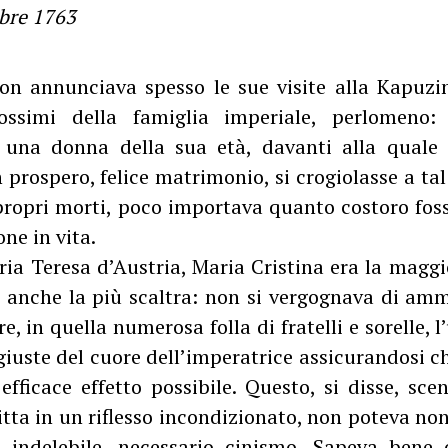
bre 1763
on annunciava spesso le sue visite alla Kapuzi
ssimi della famiglia imperiale, perlomeno: 
 una donna della sua età, davanti alla quale 
 prospero, felice matrimonio, si crogiolasse a ta
 propri morti, poco importava quanto costoro foss
ne in vita.
aria Teresa d’Austria, Maria Cristina era la magg
, anche la più scaltra: non si vergognava di am
re, in quella numerosa folla di fratelli e sorelle, 
giuste del cuore dell’imperatrice assicurandosi ch
 efficace effetto possibile. Questo, si disse, sce
ritta in un riflesso incondizionato, non poteva non 
i indelebile, necessario cinismo. Sapeva bene