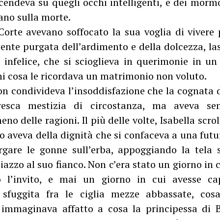
cendeva su quegli occhi intelligenti, e dei morm
ano sulla morte.
Corte avevano soffocato la sua voglia di vivere 
ente purgata dell’ardimento e della dolcezza, las
infelice, che si scioglieva in querimonie in u
ni cosa le ricordava un matrimonio non voluto.
on condivideva l’insoddisfazione che la cognata 
toresca mestizia di circostanza, ma aveva se
no delle ragioni. Il più delle volte, Isabella scrol
 aveva della dignità che si confaceva a una futu
rgare le gonne sull’erba, appoggiando la tela 
iazzo al suo fianco. Non c’era stato un giorno in 
o l’invito, e mai un giorno in cui avesse ca
sfuggita fra le ciglia mezze abbassate, cos
immaginava affatto a cosa la principessa di B