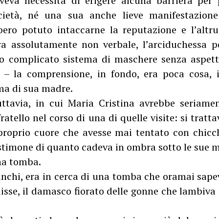
va necessità di erigere alcuna barriera per p
ocietà, né una sua anche lieve manifestazion
ero potuto intaccarne la reputazione e l’altr
a assolutamente non verbale, l’arciduchessa p
o complicato sistema di maschere senza aspett
 – la comprensione, in fondo, era poca cosa, i
ima di sua madre.
uttavia, in cui Maria Cristina avrebbe seriame
ratello nel corso di una di quelle visite: si trat
proprio cuore che avesse mai tentato con chicc
stimone di quanto cadeva in ombra sotto le sue 
una tomba.
ranchi, era in cerca di una tomba che oramai sap
 disse, il damasco fiorato delle gonne che lambiv