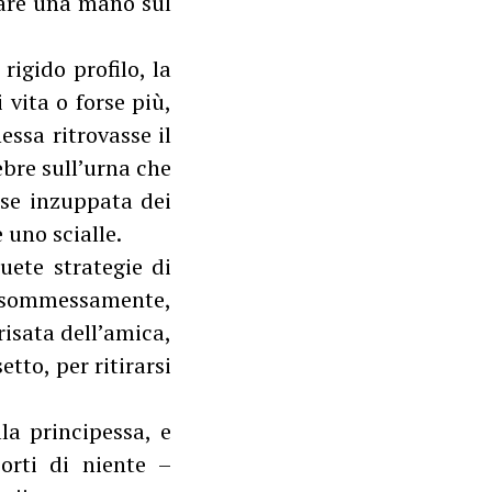
iare una mano sul
rigido profilo, la
 vita o forse più,
essa ritrovasse il
ebre sull’urna che
sse inzuppata dei
uno scialle.
uete strategie di
re sommessamente,
risata dell’amica,
etto, per ritirarsi
la principessa, e
orti di niente –