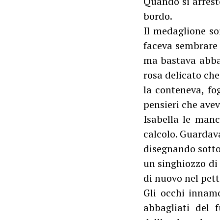
Quando si arrest
bordo.
Il medaglione sor
faceva sembrare m
ma bastava abbass
rosa delicato che
la conteneva, fo
pensieri che ave
Isabella le manc
calcolo. Guardav
disegnando sotto 
un singhiozzo di u
di nuovo nel pett
Gli occhi innamo
abbagliati del 