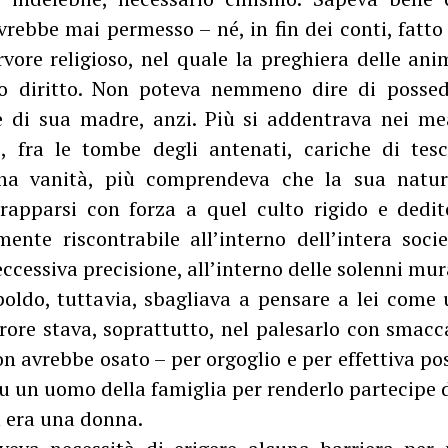
vrebbe mai permesso – né, in fin dei conti, fatto
rvore religioso, nel quale la preghiera delle an
no diritto. Non poteva nemmeno dire di possede
 di sua madre, anzi. Più si addentrava nei mea
, fra le tombe degli antenati, cariche di tesc
rena vanità, più comprendeva che la sua natu
rapparsi con forza a quel culto rigido e dedi
nte riscontrabile all’interno dell’intera soci
eccessiva precisione, all’interno delle solenni mu
poldo, tuttavia, sbagliava a pensare a lei com
rrore stava, soprattutto, nel palesarlo con smac
n avrebbe osato – per orgoglio e per effettiva pos
su un uomo della famiglia per renderlo partecipe d
 era una donna.