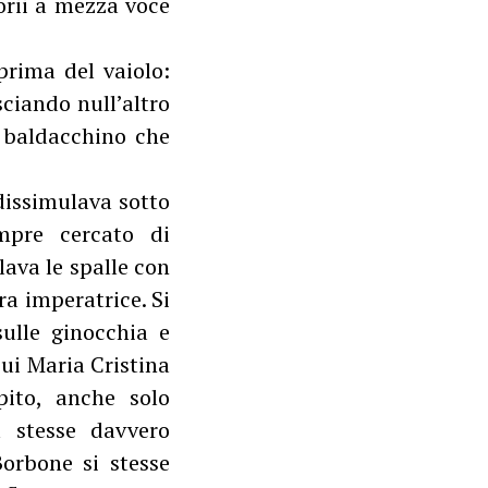
orii a mezza voce
prima del vaiolo:
ciando null’altro
n baldacchino che
dissimulava sotto
mpre cercato di
lava le spalle con
ra imperatrice. Si
sulle ginocchia e
cui Maria Cristina
pito, anche solo
a stesse davvero
orbone si stesse