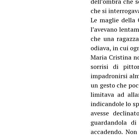
dell’ombra che s
che si interrogav
Le maglie della 
l’avevano lentam
che una ragazza 
odiava, in cui og
Maria Cristina n
sorrisi di pit
impadronirsi alme
un gesto che poco
limitava ad alla
indicandole lo sp
avesse declinat
guardandola di 
accadendo. Non 