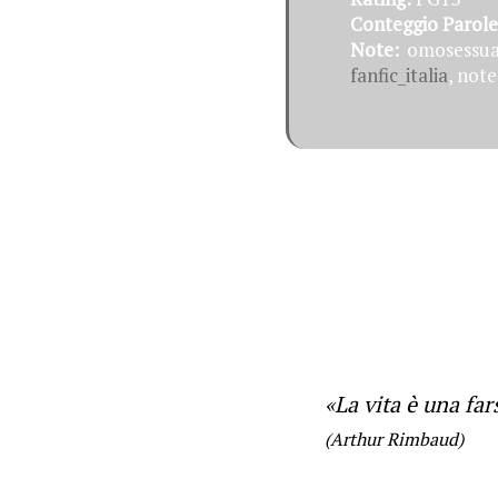
Conteggio Parole
Note:
omosessuali
fanfic_italia
, note
«La vita è una far
(Arthur Rimbaud)