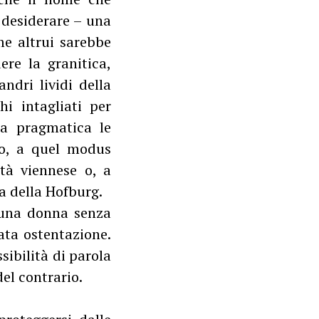
 desiderare – una
ime altrui sarebbe
re la granitica,
ndri lividi della
hi intagliati per
ra pragmatica le
to, a quel modus
età viennese o, a
ra della Hofburg.
e una donna senza
cata ostentazione.
sibilità di parola
el contrario.