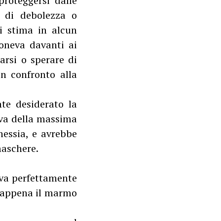
roteggersi dalle
e di debolezza o
ui stima in alcun
oneva davanti ai
arsi o sperare di
n confronto alla
nte desiderato la
tava della massima
hessia, e avrebbe
maschere.
eva perfettamente
a appena il marmo