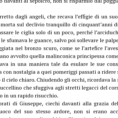
ò davanti al sepolcro, non si risparmiò dal pogg
retto dagli angeli, che recava l’effigie di un suo 
orta sul declivio tranquillo di cinquant’anni di
are le ciglia solo di un poco, perché l’arciduch
 le sfumava le guance, salvo poi sollevare le palp
ggiata nel bronzo scuro, come se l’artefice l’ave
vano avvolto quella malinconica principessa come 
ava in una maniera tale da esulare le sue cons
a con nostalgia a quei pomeriggi passati a ride
il cielo chiaro. Chiudendo gli occhi, ricordava la 
ccellino che sfuggiva agli stretti legacci del cors
o in un rapido risucchio.
rati di Giuseppe, ciechi davanti alla grazia del
fuoco del suo stesso ardore, non si erano acc