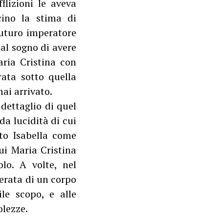
flizioni le aveva
cino la stima di
 futuro imperatore
dal sogno di avere
aria Cristina con
rata sotto quella
ai arrivato.
 dettaglio di quel
a lucidità di cui
ito Isabella come
ui Maria Cristina
olo. A volte, nel
perata di un corpo
le scopo, e alle
olezze.