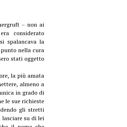
nergruft – non ai
era considerato
si spalancava la
l punto nella cura
ero stati oggetto
iore, la più amata
mettere, almeno a
l’unica in grado di
e le sue richieste
ndendo gli stretti
lasciare su di lei
 che il nome che