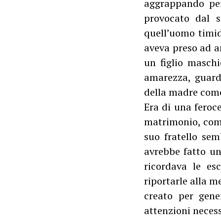
aggrappando per 
provocato dal s
quell’uomo timido
aveva preso ad am
un figlio maschi
amarezza, guarda
della madre come
Era di una feroce
matrimonio, come
suo fratello sem
avrebbe fatto un
ricordava le esc
riportarle alla m
creato per gene
attenzioni necess