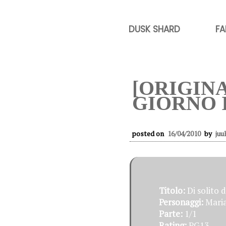
DUSK SHARD
FA
[ORIGIN
GIORNO 
posted on
16/04/2010
by
juu
Titolo:
Di solito d
Personaggi:
Maria
Parte:
1/1
Rating:
PG13