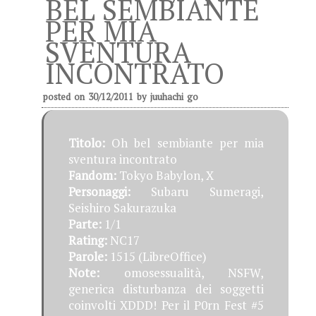
BEL SEMBIANTE
PER MIA
SVENTURA
INCONTRATO
posted on
30/12/2011
by
juuhachi go
Titolo:
Oh bel sembiante per mia
sventura incontrato
Fandom:
Tokyo Babylon, X
Personaggi:
Subaru Sumeragi,
Seishiro Sakurazuka
Parte:
1/1
Rating:
NC17
Parole:
1515 (LibreOffice)
Note:
omosessualità, NSFW,
generica disturbanza dei soggetti
coinvolti XDDD! Per il P0rn Fest #5