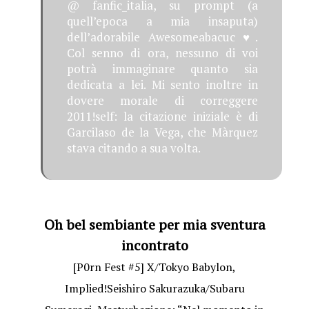
@ fanfic_italia, su prompt (a
quell’epoca a mia insaputa)
dell’adorabile Awesomeabacuc ♥.
Col senno di ora, nessuno di voi
potrà immaginare quanto sia
dedicata a lei. Mi sento inoltre in
dovere morale di correggere
2011!self: la citazione iniziale è di
Garcilaso de la Vega, che Màrquez
stava citando a sua volta.
Oh bel sembiante per mia sventura
incontrato
[P0rn Fest #5] X/Tokyo Babylon,
Implied!Seishiro Sakurazuka/Subaru