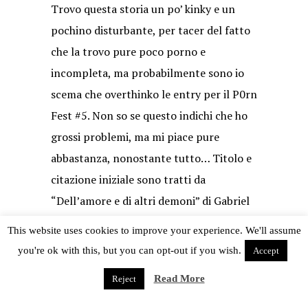
Trovo questa storia un po’ kinky e un
pochino disturbante, per tacer del fatto
che la trovo pure poco porno e
incompleta, ma probabilmente sono io
scema che overthinko le entry per il P0rn
Fest #5. Non so se questo indichi che ho
grossi problemi, ma mi piace pure
abbastanza, nonostante tutto… Titolo e
citazione iniziale sono tratti da
“Dell’amore e di altri demoni” di Gabriel
Garcia Màrquez.
This website uses cookies to improve your experience. We'll assume
you're ok with this, but you can opt-out if you wish.
Accept
Juuhachi Go
.
Read More
Reject
posted in
fanfiction
,
tokyo babylon
,
x