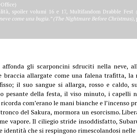
Office)
ità, spoiler volumi 16 e 17, Multifandom Drabble Fest
 neve come una bugia.” (The Nightmare Before Christmas)
,
affonda gli scarponcini sdruciti nella neve, a
 Le braccia allargate come una falena trafitta, la
isso; il suo sangue si allarga, rosso e caldo, s
 pesante della festa, il viso minuto, i capelli 
 ricorda com’erano le mani bianche e l’incenso p
 tronco del Sakura, mormora un esorcismo. Libera
e vapore. Il ciliegio stride insoddisfatto, Suba
 identità che si respingono rimescolandosi nelle