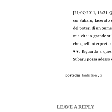
[21/07/2011, 16:21. Qu
cui Subaru, lacerato 
dei poteri di un Sume
mia vita in grande st
che quell’interpretazi
♥♥. Riguardo a ques
Subaru possa adesso e
posted in
fanfiction
,
x
LEAVE A REPLY