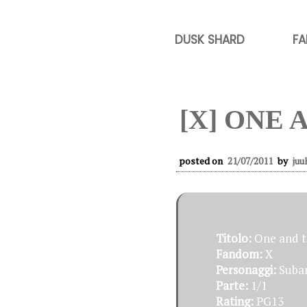
DUSK SHARD
FA
[X] ONE
posted on
21/07/2011
by
juu
Titolo:
One and t
Fandom:
X
Personaggi:
Subar
Parte:
1/1
Rating:
PG13