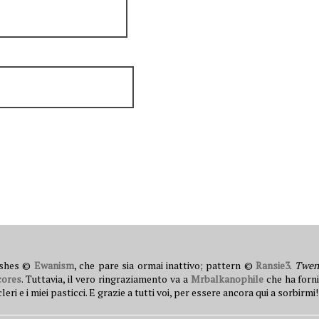
ushes ©
Ewanism
, che pare sia ormai inattivo; pattern ©
Ransie3
.
Twen
cores
. Tuttavia, il vero ringraziamento va a
Mrbalkanophile
che ha forni
 e i miei pasticci. E grazie a tutti voi, per essere ancora qui a sorbirmi!