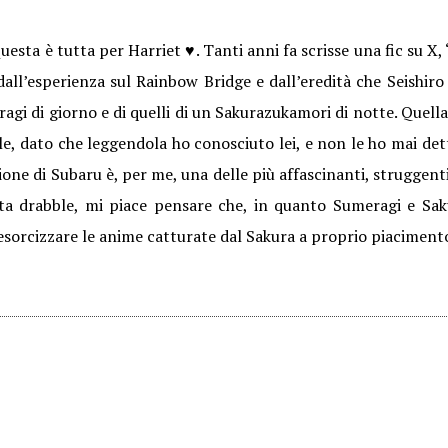
esta è tutta per Harriet ♥. Tanti anni fa scrisse una fic su X,
dall’esperienza sul Rainbow Bridge e dall’eredità che Seishiro g
ragi di giorno e di quelli di un Sakurazukamori di notte. Quella
ile, dato che leggendola ho conosciuto lei, e non le ho mai dett
one di Subaru è, per me, una delle più affascinanti, struggenti 
ta drabble, mi piace pensare che, in quanto Sumeragi e Sak
sorcizzare le anime catturate dal Sakura a proprio piaciment