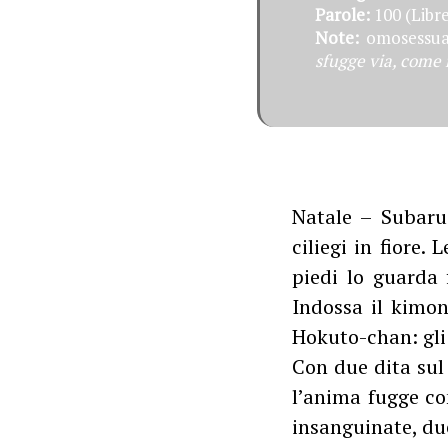
Parole:
100 (Libre
Note:
omosessual
sfugge via, come
Natale – Subaru 
ciliegi in fiore.
piedi lo guarda f
Indossa il kimono
Hokuto-chan: gli
Con due dita sul
l’anima fugge com
insanguinate, due