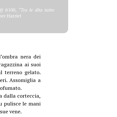
 @ it100,
“Tra le dita tutto
 per Harriet
ll’ombra nera dei
 ragazzina ai suoi
ul terreno gelato.
neri. Assomiglia a
rofumato.
 dalla corteccia,
ru pulisce le mani
 sue vene.