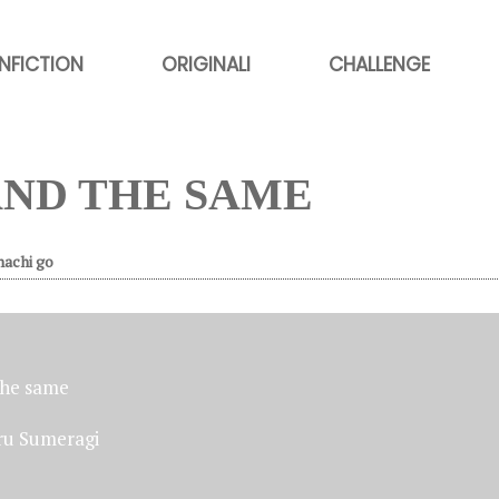
NFICTION
ORIGINALI
CHALLENGE
 AND THE SAME
hachi go
he same
u Sumeragi