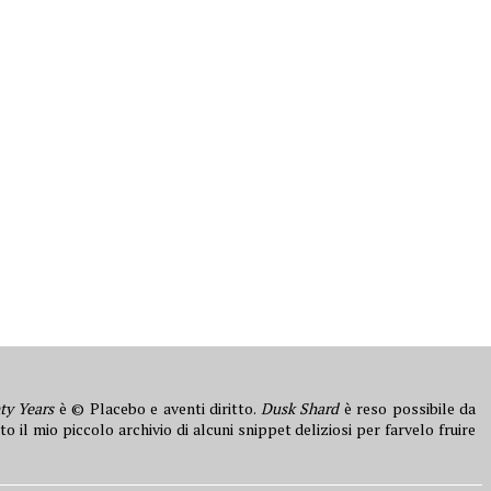
ty Years
è © Placebo e aventi diritto.
Dusk Shard
è reso possibile da
to il mio piccolo archivio di alcuni snippet deliziosi per farvelo fruire