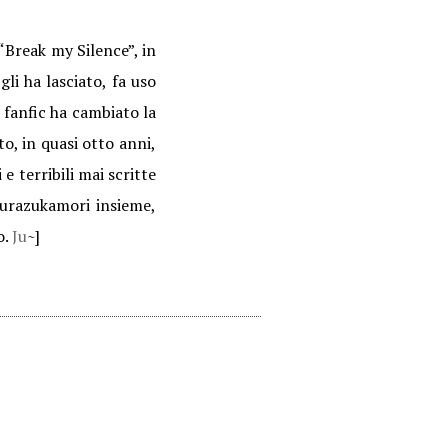
 “Break my Silence”, in
li ha lasciato, fa uso
 fanfic ha cambiato la
o, in quasi otto anni,
e terribili mai scritte
urazukamori insieme,
o.
Ju
~]