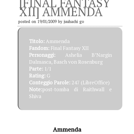
[FINAL FANTASY
XII] AMMENDA
posted on
19/01/2009
by
juuhachi go
Titolo:
Ammenda
Fandom:
Final Fantasy XII
Personaggi:
Ashelia B’Nargin
Dalmasca, Basch von Rosenburg
Parte:
1/1
Rating:
G
Conteggio Parole:
247 (LibreOffice)
Note:
post-tomba di Raithwall e
Shiva
Ammenda