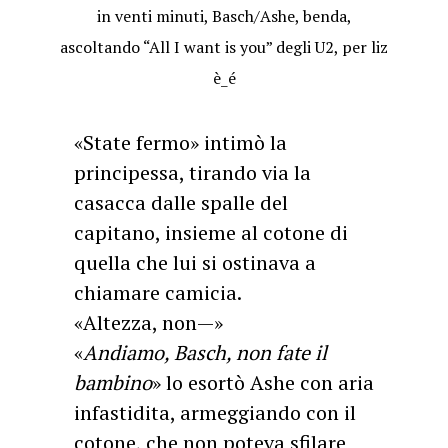
in venti minuti, Basch/Ashe, benda,
ascoltando “All I want is you” degli U2, per liz
è_é
«State fermo» intimò la
principessa, tirando via la
casacca dalle spalle del
capitano, insieme al cotone di
quella che lui si ostinava a
chiamare camicia.
«Altezza, non—»
«
Andiamo, Basch, non fate il
bambino
» lo esortò Ashe con aria
infastidita, armeggiando con il
cotone, che non poteva sfilare