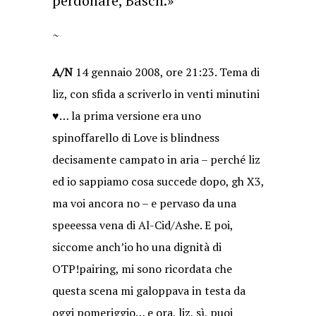
perdonare, Basch.»
~
A/N
14 gennaio 2008, ore 21:23. Tema di
liz, con sfida a scriverlo in venti minutini
♥… la prima versione era uno
spinoffarello di Love is blindness
decisamente campato in aria – perché liz
ed io sappiamo cosa succede dopo, gh X3,
ma voi ancora no – e pervaso da una
speeessa vena di Al-Cid/Ashe. E poi,
siccome anch’io ho una dignità di
OTP!pairing, mi sono ricordata che
questa scena mi galoppava in testa da
oggi pomeriggio… e ora, liz, sì, puoi