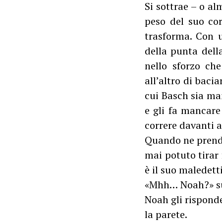
Si sottrae – o al
peso del suo cor
trasforma. Con u
della punta della
nello sforzo che
all’altro di baci
cui Basch sia mai
e gli fa mancare
correre davanti a
Quando ne prende
mai potuto tirar 
è il suo maledett
«Mhh… Noah?» sus
Noah gli risponde
la parete.