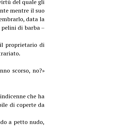
rtù del quale gli
nte mentre il suo
sembrarlo, data la
i pelini di barba –
il proprietario di
rariato.
anno scorso, no?»
uindicenne che ha
bile di coperte da
ddo a petto nudo,