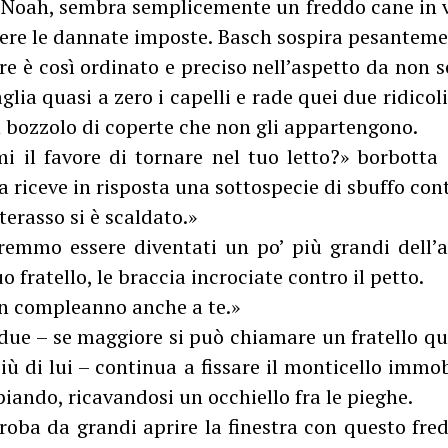
 Noah, sembra semplicemente un freddo cane in vi
dere le dannate imposte. Basch sospira pesanteme
e è così ordinato e preciso nell’aspetto da non 
glia quasi a zero i capelli e rade quei due ridicol
n bozzolo di coperte che non gli appartengono.
i il favore di tornare nel tuo letto?» borbotta 
 riceve in risposta una sottospecie di sbuffo cont
erasso si è scaldato.»
emmo essere diventati un po’ più grandi dell’
 fratello, le braccia incrociate contro il petto.
on compleanno anche a te.»
i due – se maggiore si può chiamare un fratello q
iù di lui – continua a fissare il monticello immo
piando, ricavandosi un occhiello fra le pieghe.
roba da grandi aprire la finestra con questo fre