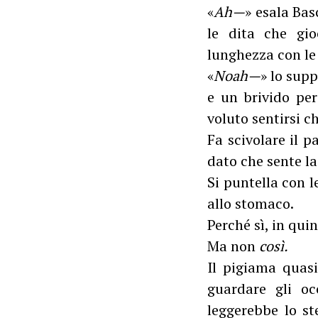
«
Ah—
» esala Bas
le dita che gio
lunghezza con le 
«
Noah—
» lo supp
e un brivido per
voluto sentirsi c
Fa scivolare il 
dato che sente la
Si puntella con l
allo stomaco.
Perché sì, in qui
Ma non
così.
Il pigiama quasi
guardare gli o
leggerebbe lo st