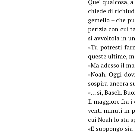
Quel qualcosa, a
chiede di richiu
gemello – che pur
perizia con cui ta
si avvoltola in u
«Tu potresti farm
queste ultime, ma
«Ma adesso il mat
«Noah. Oggi dovr
sospira ancora suo
«… sì, Basch. Bu
Il maggiore fra 
venti minuti in p
cui Noah lo sta s
«E suppongo sia 