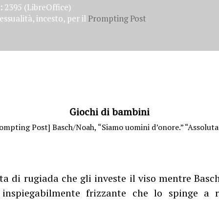
:
2395 (LibreOffice)
ssualità, incesto, per il
Prompting Post
Giochi di bambini
ompting Post] Basch/Noah, “Siamo uomini d’onore.” “Assolut
ta di rugiada che gli investe il viso mentre Basch
 inspiegabilmente frizzante che lo spinge a r