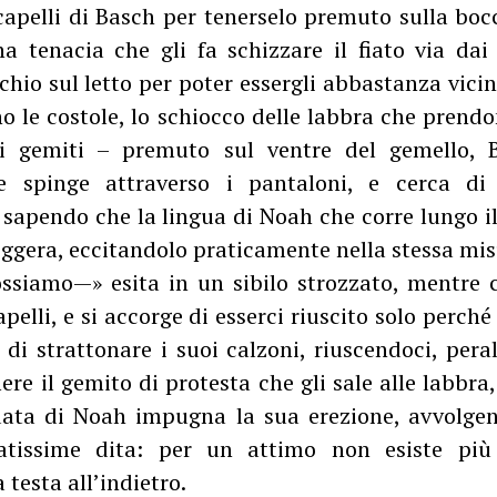
 capelli di Basch per tenerselo premuto sulla boc
a tenacia che gli fa schizzare il fiato via dai
chio sul letto per poter essergli abbastanza vicin
no le costole, lo schiocco delle labbra che prendo
oli gemiti – premuto sul ventre del gemello, 
he spinge attraverso i pantaloni, e cerca di
, sapendo che la lingua di Noah che corre lungo il
leggera, eccitandolo praticamente nella stessa mis
siamo—» esita in un sibilo strozzato, mentre ce
apelli, e si accorge di esserci riuscito solo perch
di strattonare i suoi calzoni, riuscendoci, pera
re il gemito di protesta che gli sale alle labbr
data di Noah impugna la sua erezione, avvolgen
atissime dita: per un attimo non esiste più 
testa all’indietro.