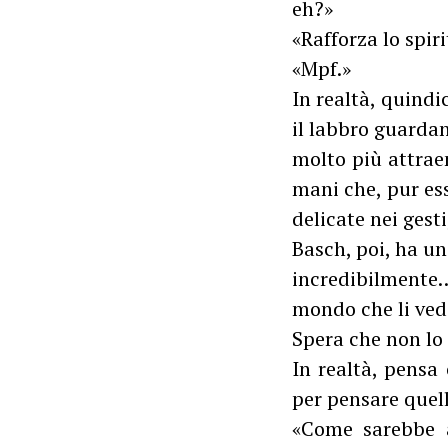
eh?»
«Rafforza lo spiri
«Mpf.»
In realtà, quind
il labbro guardan
molto più attraen
mani che, pur es
delicate nei ges
Basch, poi, ha un
incredibilmente…
mondo che li ved
Spera che non lo 
In realtà, pensa
per pensare quel
«Come sarebbe a 