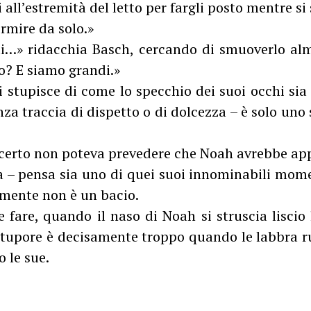
 all’estremità del letto per fargli posto mentre si 
rmire da solo.»
ti…» ridacchia Basch, cercando di smuoverlo alm
? E siamo grandi.»
i stupisce di come lo specchio dei suoi occhi sia
nza traccia di dispetto o di dolcezza – è solo uno
i certo non poteva prevedere che Noah avrebbe ap
a – pensa sia uno di quei suoi innominabili mome
mente non è un bacio.
 fare, quando il naso di Noah si struscia liscio
 stupore è decisamente troppo quando le labbra r
 le sue.