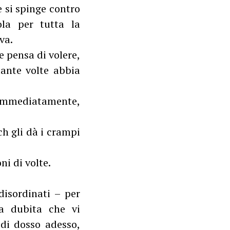
e si spinge contro
ola per tutta la
va.
e pensa di volere,
uante volte abbia
i immediatamente,
ch gli dà i crampi
ni di volte.
disordinati – per
a dubita che vi
 di dosso adesso,