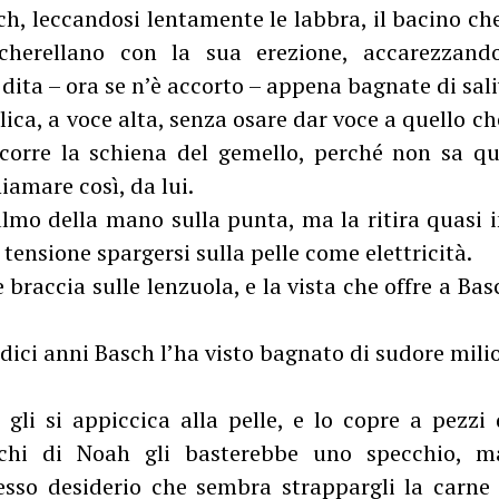
ch, leccandosi lentamente le labbra, il bacino ch
cherellano con la sua erezione, accarezzand
dita – ora se n’è accorto – appena bagnate di sali
lica, a voce alta, senza osare dar voce a quello ch
corre la schiena del gemello, perché non sa q
hiamare così, da lui.
palmo della mano sulla punta, ma la ritira quas
 tensione spargersi sulla pelle come elettricità.
e braccia sulle lenzuola, e la vista che offre a Bas
ndici anni Basch l’ha visto bagnato di sudore milio
 gli si appiccica alla pelle, e lo copre a pezzi 
cchi di Noah gli basterebbe uno specchio, m
esso desiderio che sembra strappargli la carne