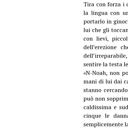
Tira con forza i
la lingua con un
portarlo in ginoc
lui che gli tocca
con lievi, picc
dell’erezione c
dell’irreparabile
sentire la testa 
«N-Noah, non pos
mani di lui dai c
stanno cercando 
può non sopprime
caldissima e su
cinque le dann
semplicemente la 