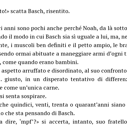
to!» scatta Basch, risentito.
ici anni sono pochi anche perché Noah, da là sott
do il modo in cui Basch sia sì uguale a lui, ma, n
te, i muscoli ben definiti e il petto ampio, le br
sendo ormai abituate a maneggiare armi d’ogni t
ti, come quando erano bambini.
 aspetto arruffato e disordinato, al suo confront
 giusto, in un disperato tentativo di differe
e come un’unica carne.
si senta sospirare.
 che quindici, venti, trenta o quarant’anni sia
lo che sta pensando di Basch.
dire, ‘mpf’?» si accerta, intanto, suo fratell