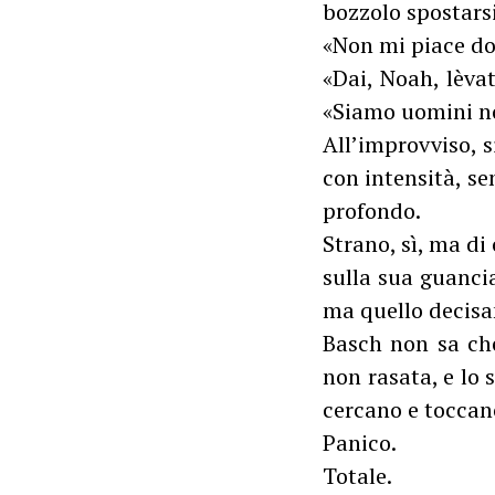
bozzolo spostarsi
«Non mi piace do
«Dai, Noah, lèva
«Siamo uomini no
All’improvviso, s
con intensità, se
profondo.
Strano, sì, ma d
sulla sua guanci
ma quello decisa
Basch non sa che
non rasata, e lo
cercano e toccano
Panico.
Totale.