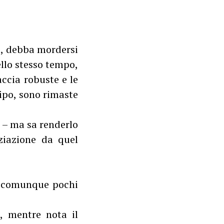
o, debba mordersi
ello stesso tempo,
accia robuste e le
ipo, sono rimaste
o – ma sa renderlo
nziazione da quel
no comunque pochi
o, mentre nota il