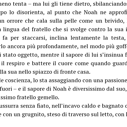
meno tenta – ma lui gli tiene dietro, sbilanciandosi
po lo disorienta, al punto che Noah ne approfit
n orrore che cala sulla pelle come un brivido,
 lingua del fratello che si svolge contro la sua
 fa per staccarsi, inclina lentamente la test
arlo ancora più profondamente, nel modo più goff
 stato oggetto, mentre il sapore di lui s’insinua f
 il respiro e battere il cuore come quando gua
lla sua nello spiazzo di fronte casa.
 coscienza, lo sta assaggiando con una passion
fuori – e il sapore di Noah è diversissimo dal suo,
issimo fratello gemello.
surra senza fiato, nell’incavo caldo e bagnato d
 con un grugnito, steso di traverso sul letto, con 