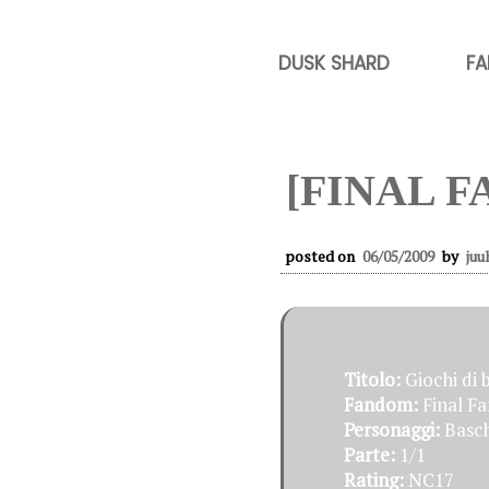
DUSK SHARD
FA
[FINAL F
posted on
06/05/2009
by
juu
Titolo:
Giochi di 
Fandom:
Final Fa
Personaggi:
Basch
Parte:
1/1
Rating:
NC17