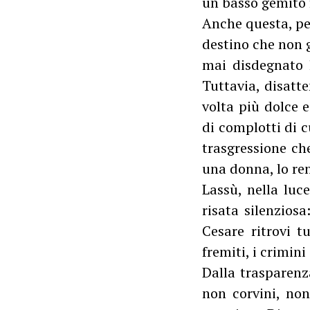
un basso gemito f
Anche questa, pe
destino che non 
mai disdegnato l
Tuttavia, disatt
volta più dolce 
di complotti di c
trasgressione che
una donna, lo re
Lassù, nella luc
risata silenzios
Cesare ritrovi t
fremiti, i crimin
Dalla trasparenza
non corvini, no