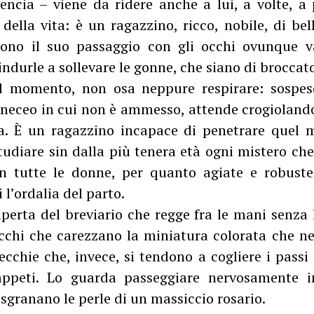
lencia – viene da ridere anche a lui, a volte, a
 della vita: è un ragazzino, ricco, nobile, di bel
ono il suo passaggio con gli occhi ovunque v
 indurle a sollevare le gonne, che siano di broccato
el momento, non osa neppure respirare: sospeso
gineceo in cui non è ammesso, attende crogiolando
a. È un ragazzino incapace di penetrare quel m
tudiare sin dalla più tenera età ogni mistero che
on tutte le donne, per quanto agiate e robuste
l’ordalia del parto.
aperta del breviario che regge fra le mani senza 
occhi che carezzano la miniatura colorata che ne
ecchie che, invece, si tendono a cogliere i pass
tappeti. Lo guarda passeggiare nervosamente i
sgranano le perle di un massiccio rosario.