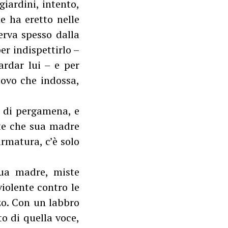
iardini, intento,
e ha eretto nelle
serva spesso dalla
er indispettirlo –
ardar lui – e per
covo che indossa,
e di pergamena, e
nte che sua madre
armatura, c’è solo
sua madre, miste
iolente contro le
zo. Con un labbro
o di quella voce,