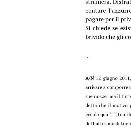
straniera. Distra
contare l’azzurr
pagare per il priv
Si chiede se esis
brivido che gli c
~
A/N
12 giugno 2011, 
arrivare a comporre q
sue nozze, ma il tut
detta che il motivo p
eccola qua °_°. Inuti
del battesimo di Lucr