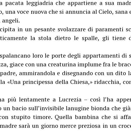
la pacata leggiadria che appartiene a sua madr
o, una voce nuova che si annuncia al Cielo, sana 
 angeli.
cipita in un pesante svolazzare di paramenti sca
ticamente la stola dietro le spalle, gli tiene
palancano loro le porte degli appartamenti di s
za, giace con una creaturina implume fra le brac
padre, ammirandola e disegnando con un dito l
a «Una principessa della Chiesa,» ridacchia, con
ina più lentamente a Lucrezia – così l’ha app
un bacio sull’invisibile lanugine bionda che già 
con stupito timore. Quella bambina che si aff
 madre sarà un giorno merce preziosa in un croce