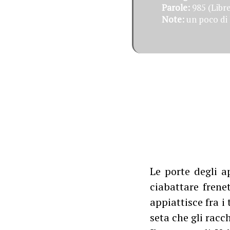
Parole:
985 (Libre
Note:
un poco di 
Le porte degli a
ciabattare frenet
appiattisce fra i
seta che gli racc