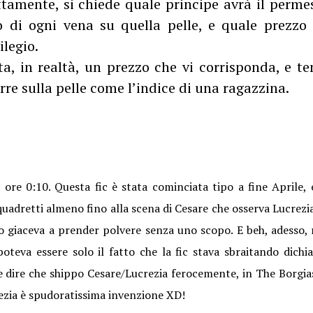
ttamente, si chiede quale principe avrà il perme
o di ogni vena su quella pelle, e quale prezz
ilegio.
ta, in realtà, un prezzo che vi corrisponda, e te
orre sulla pelle come l’indice di una ragazzina.
ore 0:10. Questa fic è stata cominciata tipo a fine Aprile, 
uadretti almeno fino alla scena di Cesare che osserva Lucrezia
to giaceva a prender polvere senza uno scopo. E beh, adesso, 
oteva essere solo il fatto che la fic stava sbraitando dichia
le dire che shippo Cesare/Lucrezia ferocemente, in The Borgias
ezia è spudoratissima invenzione XD!