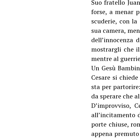
Suo fratello Jua
forse, a menar p
scuderie, con la 
sua camera, mentr
dell’innocenza d
mostrargli che i
mentre al guerri
Un Gesù Bambino 
Cesare si chiede
sta per partorire
da sperare che al
D’improvviso, C
all’incitamento 
porte chiuse, ro
appena premuto f