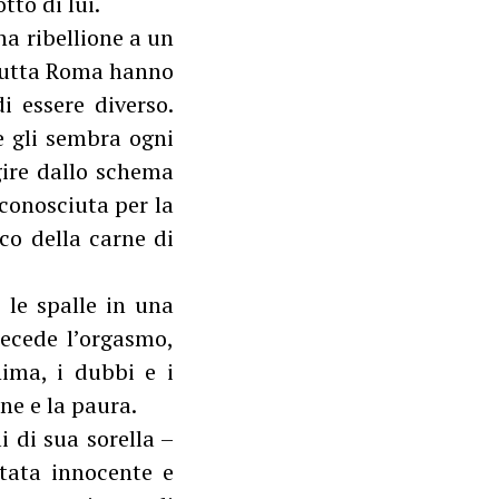
tto di lui.
a ribellione a un
 tutta Roma hanno
i essere diverso.
e gli sembra ogni
gire dallo schema
iconosciuta per la
ico della carne di
 le spalle in una
recede l’orgasmo,
nima, i dubbi e i
one e la paura.
i di sua sorella –
tata innocente e