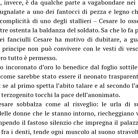
n, invece, è da qualche parte a vagabondare nei g
ugnalate a uno dei fantocci di pezza e legno ch
complicità di uno degli stallieri – Cesare lo os
e ostenta la baldanza del soldato. Sa che lo fa p
ei fanciulli Cesare ha motivo di dubitare, a gu
l principe non può convivere con le vesti di ves
ero tutto è permesso.
incoronato d’oro lo benedice dal foglio sottil
 come sarebbe stato essere il neonato traspare
: se al primo spetta l’abito talare e al secondo l’
 terzogenito tocchi la pace dell’anonimato.
esare sobbalza come al risveglio: le urla di 
delle donne che le stanno intorno, riecheggiano v
mpendo il fastoso silenzio che impregna il palaz
ra i denti, tende ogni muscolo al suono stravolt