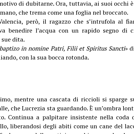
motivo di dubitarne. Ora, tuttavia, ai suoi occhi 
umano, che trema come una foglia nel broccato.
Valencia, però, il ragazzo che s’intrufola al fi
rva benedire l’acqua con un rapido segno di c
 sue dita.
baptizo in nomine Patri, Filii et Spiritus Sancti
» d
liando, con la sua bocca rotonda.
imo, mentre una cascata di riccioli si sparge su
lle, che Lucrezia sta guardando. È un’ombra lont
to. Continua a palpitare insistente nella coda 
lo, liberandosi degli abiti come un cane del lac