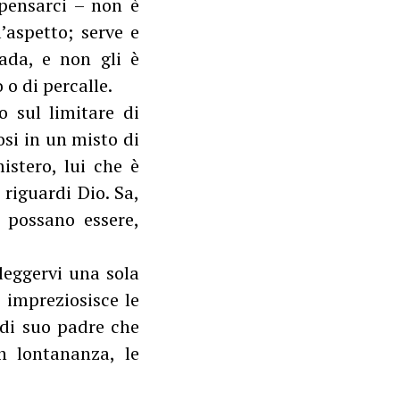
 pensarci – non è
l’aspetto; serve e
ada, e non gli è
 o di percalle.
 sul limitare di
si in un misto di
istero, lui che è
 riguardi Dio. Sa,
 possano essere,
leggervi una sola
 impreziosisce le
i di suo padre che
n lontananza, le