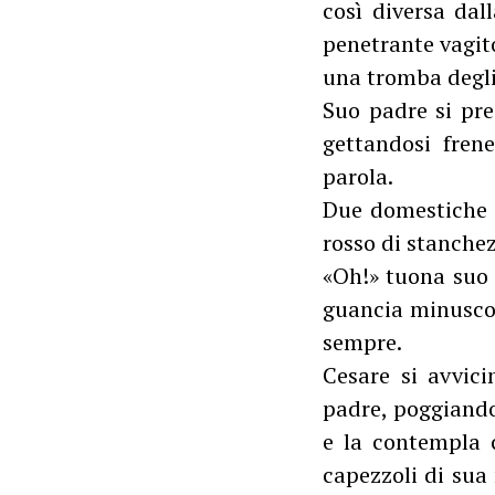
così diversa dal
penetrante vagit
una tromba degli
Suo padre si pre
gettandosi frene
parola.
Due domestiche s
rosso di stanchez
«Oh!» tuona suo 
guancia minuscol
sempre.
Cesare si avvic
padre, poggiando 
e la contempla 
capezzoli di sua