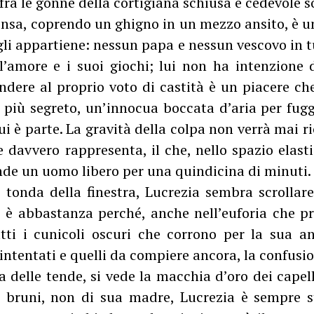
ra le gonne della cortigiana schiusa e cedevole so
nsa, coprendo un ghigno in un mezzo ansito, è un
gli appartiene: nessun papa e nessun vescovo in
’amore e i suoi giochi; lui non ha intenzione d
endere al proprio voto di castità è un piacere ch
e più segreto, un’innocua boccata d’aria per fug
ui è parte. La gravità della colpa non verrà mai r
 davvero rappresenta, il che, nello spazio elast
nde un uomo libero per una quindicina di minuti.
e tonda della finestra, Lucrezia sembra scrollare
a: è abbastanza perché, anche nell’euforia che p
utti i cunicoli oscuri che corrono per la sua a
i intentati e quelli da compiere ancora, la confusi
 delle tende, si vede la macchia d’oro dei capell
n bruni, non di sua madre, Lucrezia è sempre s