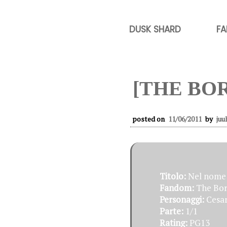
DUSK SHARD
FA
[THE BO
posted on
11/06/2011
by
juu
Titolo:
Nel nome 
Fandom:
The Bor
Personaggi:
Cesar
Parte:
1/1
Rating:
PG13