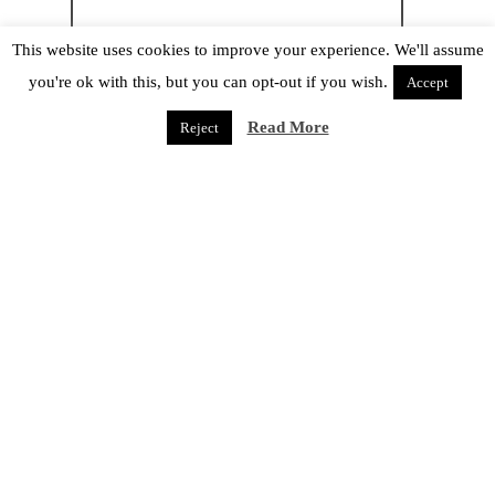
This website uses cookies to improve your experience. We'll assume
Email
*
you're ok with this, but you can opt-out if you wish.
Accept
Read More
Reject
Website
CREDITS & DISCLAIMERS
Layout e contenuti ©
Juuhachi Go
2004-2020; Subaru © CLAMP;
brushes ©
Ewanism
, che pare sia ormai inattivo; pattern ©
Ransie3
.
Twenty Years
è © Placebo e aventi diritto.
Dusk Shard
è reso