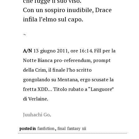
che fugge il suo viso.
Con un sospiro inudibile, Drace
infila l’elmo sul capo.
~
A/N
13 giugno 2011, ore 16:14. Fill per la
Notte Bianca pro-referendum, prompt
della Crim, il finale l’ho scritto
gongolando su Mentana, ergo scusate la
fretta XDD… Titolo rubato a “Languore”
di Verlaine.
Juuhachi Go
.
posted in
fanfiction
,
final fantasy xii