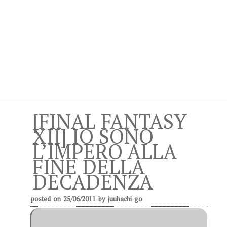
[FINAL FANTASY
XII] IO SONO
L’IMPERO ALLA
FINE DELLA
DECADENZA
posted on
25/06/2011
by
juuhachi go