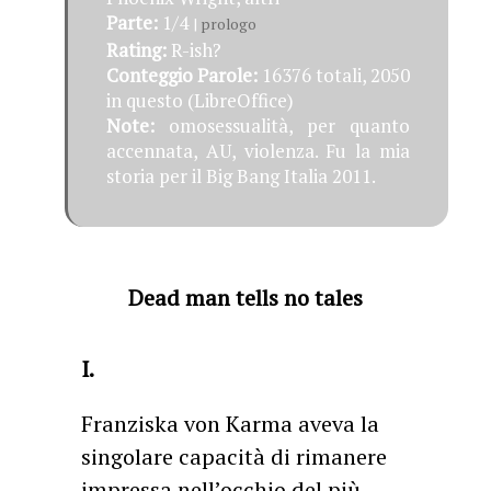
Parte:
1/4
|
prologo
Rating:
R-ish?
Conteggio Parole:
16376 totali, 2050
in questo (LibreOffice)
Note:
omosessualità, per quanto
accennata, AU, violenza. Fu la mia
storia per il Big Bang Italia 2011.
Dead man tells no tales
I.
Franziska von Karma aveva la
singolare capacità di rimanere
impressa nell’occhio del più