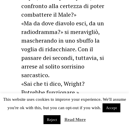
confronto alla certezza di poter
combattere il Male?»
«Ma da dove diavolo esci, da un
radiodramma?» si meravigliò,
mascherando in uno sbuffo la
voglia di ridacchiare. Con il
passare dei secondi, tuttavia, si
arrese al solito sorrisino
sarcastico.
«Sai che ti dico, Wright?
Potrebbe funzionare.»
«Ecco, questo è il vecchio Edgey
This website uses cookies to improve your experience. We'll assume
you're ok with this, but you can opt-out if you wish.
che conosco!» esultò Nick,
Accept
abbracciandolo in un impeto di
Read More
Reject
entusiasmo.