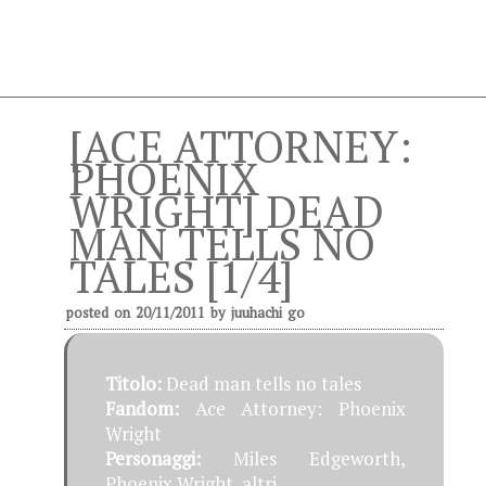
[ACE ATTORNEY:
PHOENIX
WRIGHT] DEAD
MAN TELLS NO
TALES [1/4]
posted on
20/11/2011
by
juuhachi go
Titolo:
Dead man tells no tales
Fandom:
Ace Attorney: Phoenix
Wright
Personaggi:
Miles Edgeworth,
Phoenix Wright, altri