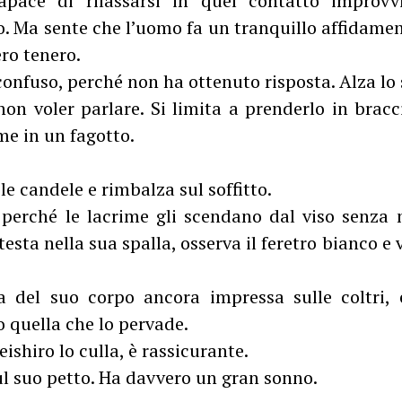
ce di rilassarsi in quel contatto improvvi
. Ma sente che l’uomo fa un tranquillo affidamento
ro tenero.
onfuso, perché non ha ottenuto risposta. Alza lo 
 non voler parlare. Si limita a prenderlo in brac
me in un fagotto.
 le candele e rimbalza sul soffitto.
perché le lacrime gli scendano dal viso senza n
a testa nella sua spalla, osserva il feretro bianco e
 del suo corpo ancora impressa sulle coltri,
o quella che lo pervade.
ishiro lo culla, è rassicurante.
ul suo petto. Ha davvero un gran sonno.