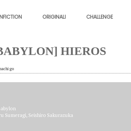
NFICTION
ORIGINALI
CHALLENGE
BABYLON] HIEROS
hachi go
abylon
u Sumeragi, Seishiro Sakurazuka