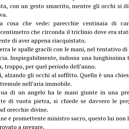
sta, con un gesto smarrito, mentre gli occhi si d
va.
a cosa che vede: parecchie centinaia di ca
centimetro che circonda il triclinio dove era stat
sente di aver appena riacquistato.
erra le spalle gracili con le mani, nel tentativo di
ccia. Inspiegabilmente, indossa una lunghissima 
a, troppo, per quel periodo dell’anno.
 alzando gli occhi al soffitto. Quella è una chies
tremule nell’aria immobile.
atua di un angelo ha le mani giunte in una pre
te di vuota pietra, si chiede se davvero le pr
ad orecchie divine.
ne e promettente ministro sacro, questo lui non l
rovato a pregare.