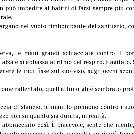
 può impedire ai battiti di farsi sempre più c
rale.
allargano nel vuoto rimbombante del santuario, 
serva, le mani grandi schiacciate contro il bor
 alza e si abbassa al ritmo del respiro. È agitato
nere le iridi fisse sul suo viso, sugli occhi sco
come rallentato, quell’attimo gli è sembrato pro
ccia di slancio, le mani lo premono contro i suoi
zzo non sa quanto sia durata, in realtà.
abbracciato così. È piacevole, sente che niente,
ennità ghiacciata della cappella potrà più tener