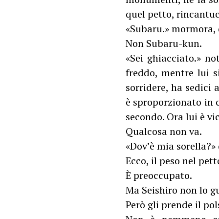
quel petto, rincant
«Subaru.» mormora, q
Non Subaru-kun.
«Sei ghiacciato.» no
freddo, mentre lui s
sorridere, ha sedici
è sproporzionato in c
secondo. Ora lui è vi
Qualcosa non va.
«Dov’è mia sorella?»
Ecco, il peso nel pe
È preoccupato.
Ma Seishiro non lo gu
Però gli prende il pol