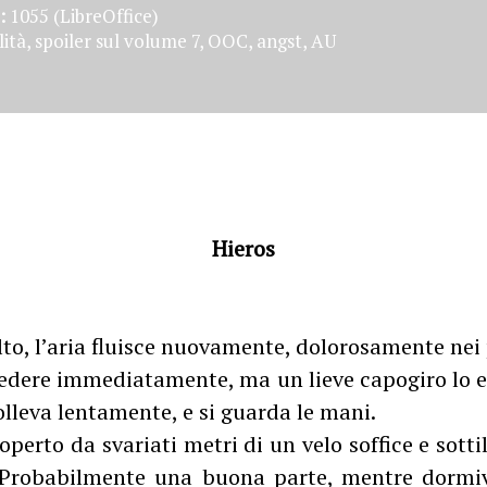
:
1055 (LibreOffice)
tà, spoiler sul volume 7, OOC, angst, AU
Hieros
to, l’aria fluisce nuovamente, dolorosamente nei
sedere immediatamente, ma un lieve capogiro lo 
solleva lentamente, e si guarda le mani.
erto da svariati metri di un velo soffice e sottil
. Probabilmente una buona parte, mentre dormiv