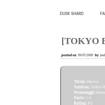
DUSK SHARD
FA
[TOKYO 
posted on
09/07/2005
by
juu
Titolo:
Hieros
Fandom:
Tokyo B
Personaggi:
Subar
Parte:
1/1
Rating:
PG