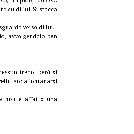
so, tiepido, dolce…
 su di lui. Si stacca
sguardo verso di lui.
cio, avvolgendolo ben
essun freno, però si
 vellutato allontanarsi
 e non è affatto una