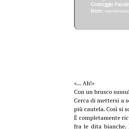
Conteggio Parole
Note:
omosessuali
«… Ah!»
Con un brusco sussul
Cerca di mettersi a 
più cautela. Così si 
È completamente ricop
fra le dita bianche