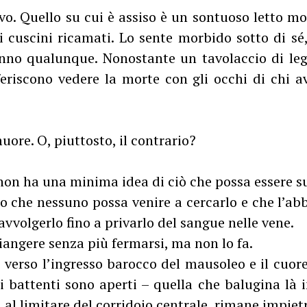
vo. Quello su cui è assiso è un sontuoso letto m
cuscini ricamati. Lo sente morbido sotto di sé
nno qualunque. Nonostante un tavolaccio di leg
eferiscono vedere la morte con gli occhi di chi av
ore. O, piuttosto, il contrario?
 non ha una minima idea di ciò che possa essere s
ro che nessuno possa venire a cercarlo e che l’ab
avvolgerlo fino a privarlo del sangue nelle vene.
piangere senza più fermarsi, ma non lo fa.
 verso l’ingresso barocco del mausoleo e il cuor
hi battenti sono aperti – quella che balugina là i
, al limitare del corridoio centrale, rimane impietr