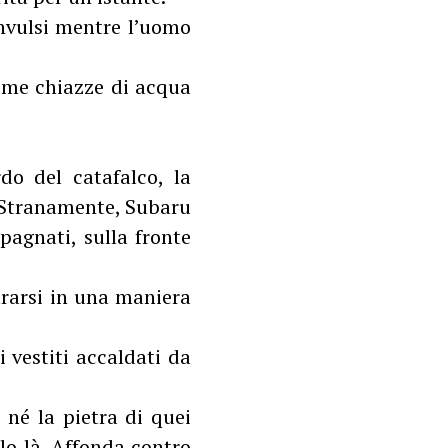
onvulsi mentre l’uomo
come chiazze di acqua
do del catafalco, la
. Stranamente, Subaru
mpagnati, sulla fronte
trarsi in una maniera
 vestiti accaldati da
 né la pietra di quei
lo là. Affonda contro