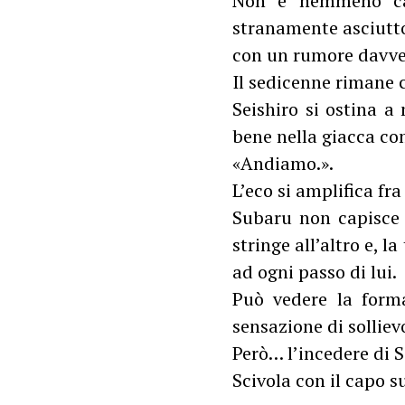
Non è nemmeno capa
stranamente asciutto
con un rumore davve
Il sedicenne rimane c
Seishiro si ostina a
bene nella giacca co
«Andiamo.».
L’eco si amplifica fra
Subaru non capisce 
stringe all’altro e, l
ad ogni passo di lui.
Può vedere la forma
sensazione di solliev
Però… l’incedere di Se
Scivola con il capo s