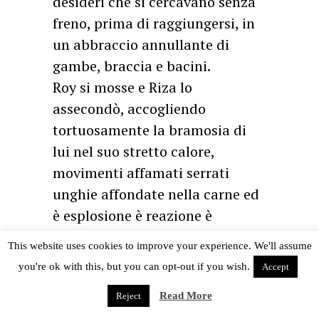
desideri che si cercavano senza
freno, prima di raggiungersi, in
un abbraccio annullante di
gambe, braccia e bacini.
Roy si mosse e Riza lo
assecondò, accogliendo
tortuosamente la bramosia di
lui nel suo stretto calore,
movimenti affamati serrati
unghie affondate nella carne ed
è esplosione è reazione è
alchimia intima superiore
This website uses cookies to improve your experience. We'll assume
incredibile scivolante calda
you're ok with this, but you can opt-out if you wish.
Accept
perfetta fusione di forme
Read More
Reject
morbide in fiamme è gola bianca