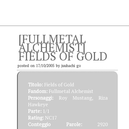
[FULLMETAL
ALCHEMIST]
FIELDS OF GOLD
posted on
17/10/2005
by
juuhachi go
Titolo:
Fields of Gold
Fandom:
Fullmetal Alchemist
Personaggi:
Roy Mustang, Riza
Hawkeye
Parte:
1/1
Rating:
NC17
Conteggio Parole:
2920