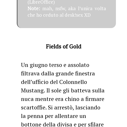
(LibreOffice)
Note:
mah, nsfw, aka l’unica volta
che ho ceduto al desk!sex XD
Fields of Gold
Un giugno terso e assolato
filtrava dalla grande finestra
dell’ufficio del Colonnello
Mustang. Il sole gli batteva sulla
nuca mentre era chino a firmare
scartoffie. Si arrestò, lasciando
la penna per allentare un
bottone della divisa e per sfilare