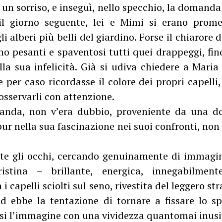
un sorriso, e inseguì, nello specchio, la domanda
: il giorno seguente, lei e Mimi si erano prom
li alberi più belli del giardino. Forse il chiarore
 pesanti e spaventosi tutti quei drappeggi, fino
la sua infelicità. Già si udiva chiedere a Maria 
se per caso ricordasse il colore dei propri capelli
 osservarli con attenzione.
nda, non v’era dubbio, proveniente da una do
pur nella sua fascinazione nei suoi confronti, non 
te gli occhi, cercando genuinamente di immagi
stina – brillante, energica, innegabilmen
 i capelli sciolti sul seno, rivestita del leggero str
ed ebbe la tentazione di tornare a fissare lo s
arsi l’immagine con una vividezza quantomai inusi