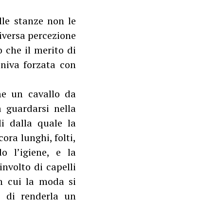
lle stanze non le
iversa percezione
 che il merito di
niva forzata con
me un cavallo da
a guardarsi nella
li dalla quale la
ora lunghi, folti,
o l’igiene, e la
involto di capelli
on cui la moda si
o di renderla un