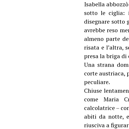
Isabella abbozzò 
sotto le ciglia
disegnare sotto g
avrebbe reso meno
almeno parte del
risata e l’altra, 
presa la briga di
Una strana doma
corte austriaca, 
peculiare.
Chiuse lentamen
come Maria Cri
calcolatrice – con
abiti da notte, 
riusciva a figur