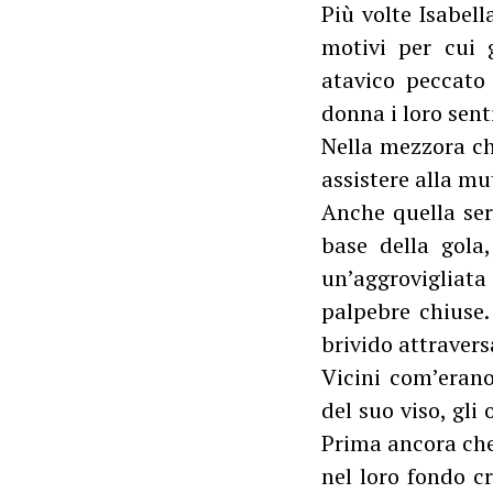
Più volte Isabell
motivi per cui 
atavico peccato 
donna i loro sent
Nella mezzora che
assistere alla m
Anche quella sera
base della gola
un’aggrovigliata
palpebre chiuse.
brivido attravers
Vicini com’erano
del suo viso, gl
Prima ancora che 
nel loro fondo cr