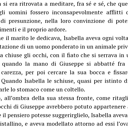
a si era ritrovata a meditare, fra sé e sé, che qu
gli uomini fossero inconsapevolmente afflitti 
di presunzione, nella loro convinzione di pot
imenti e il proprio ardore.
 il marito le dedicava, Isabella aveva ogni volt
utazione di un uomo ponderato in un animale priv
 chiuse gli occhi, con il fiato che si serrava in
, quando la mano di Giuseppe si abbatté fra i
 carezza, per poi cercare la sua bocca e fissar
 Quando Isabella le schiuse, quasi per istinto di
arle lo stomaco come un coltello.
, all’ombra della sua stessa fronte, come ritagli
i occhi di Giuseppe avrebbero potuto appartenere 
il pensiero potesse suggerirglielo, Isabella avev
istallino, e aveva modellato attorno ad essi l’ov