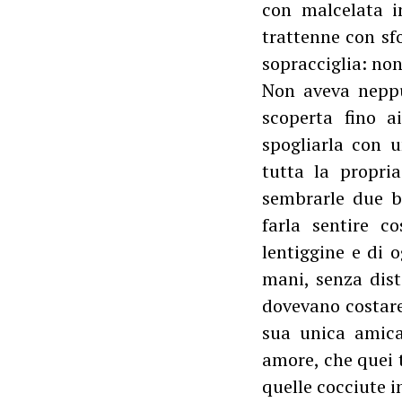
con malcelata i
trattenne con sf
sopracciglia: non
Non aveva neppu
scoperta fino a
spogliarla con u
tutta la propri
sembrarle due bi
farla sentire c
lentiggine e di 
mani, senza dist
dovevano costare 
sua unica amica”
amore, che quei t
quelle cocciute i