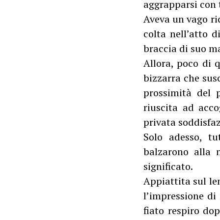
aggrapparsi con 
Aveva un vago ric
colta nell’atto 
braccia di suo ma
Allora, poco di 
bizzarra che susc
prossimità del 
riuscita ad acco
privata soddisfa
Solo adesso, tu
balzarono alla 
significato.
Appiattita sul l
l’impressione di 
fiato respiro do