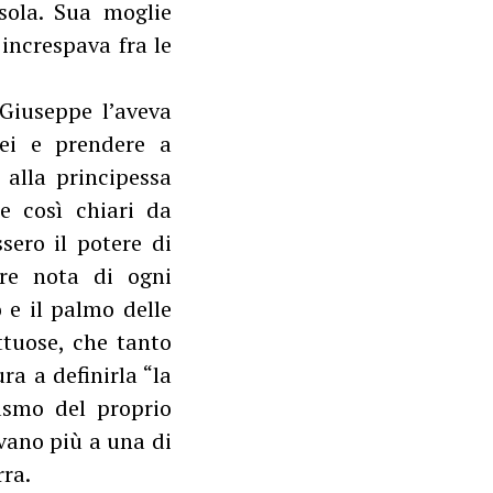
sola. Sua moglie
increspava fra le
Giuseppe l’aveva
lei e prendere a
 alla principessa
e così chiari da
sero il potere di
ere nota di ogni
 e il palmo delle
ttuose, che tanto
ra a definirla “la
iasmo del proprio
avano più a una di
rra.