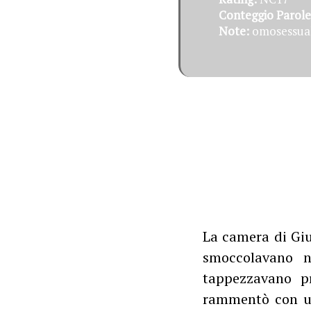
Conteggio Parole
Note:
omosessual
La camera di Giu
smoccolavano n
tappezzavano p
rammentò con un 