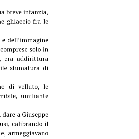
ua breve infanzia,
e ghiaccio fra le
à e dell’immagine
a comprese solo in
 era addirittura
bile sfumatura di
o di velluto, le
ibile, umiliante
i dare a Giuseppe
usi, calibrando il
ide, armeggiavano