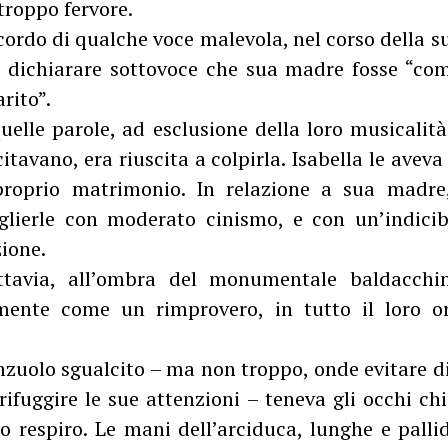
troppo fervore.
ordo di qualche voce malevola, nel corso della s
di dichiarare sottovoce che sua madre fosse “com
rito”.
quelle parole, ad esclusione della loro musicalit
itavano, era riuscita a colpirla. Isabella le avev
proprio matrimonio. In relazione a sua madre,
glierle con moderato cinismo, e con un’indici
zione.
ttavia, all’ombra del monumentale baldacchin
mente come un rimprovero, in tutto il loro orr
enzuolo sgualcito – ma non troppo, onde evitare d
rifuggire le sue attenzioni – teneva gli occhi chi
po respiro. Le mani dell’arciduca, lunghe e pall