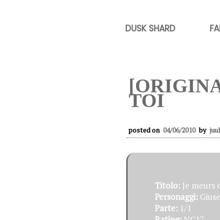
DUSK SHARD
FA
[ORIGIN
TOI
posted on
04/06/2010
by
juu
Titolo:
Je meurs 
Personaggi:
Giuse
Parte:
1/1
Rating:
NC17