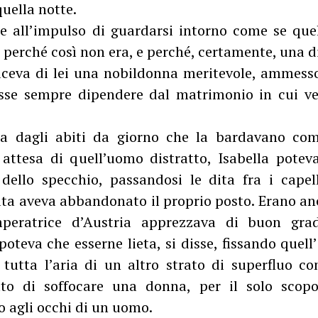
uella notte.
tte all’impulso di guardarsi intorno come se que
 perché così non era, e perché, certamente, una d
aceva di lei una nobildonna meritevole, ammesso
se sempre dipendere dal matrimonio in cui ve
ra dagli abiti da giorno che la bardavano co
 attesa di quell’uomo distratto, Isabella potev
e dello specchio, passandosi le dita fra i capel
ta aveva abbandonato il proprio posto. Erano anc
mperatrice d’Austria apprezzava di buon grad
oteva che esserne lieta, si disse, fissando quell’
a tutta l’aria di un altro strato di superfluo c
itto di soffocare una donna, per il solo scop
o agli occhi di un uomo.