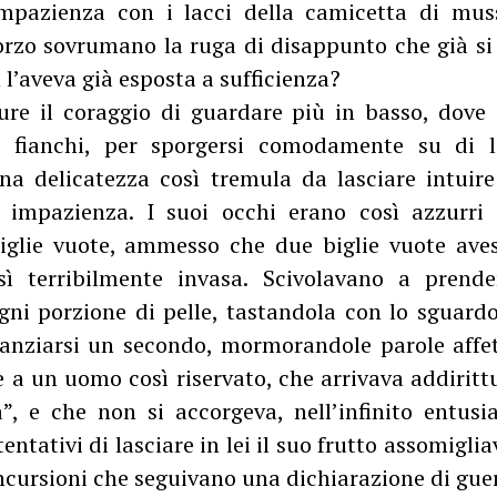
mpazienza con i lacci della camicetta di mus
orzo sovrumano la ruga di disappunto che già si 
 l’aveva già esposta a sufficienza?
re il coraggio di guardare più in basso, dove 
i fianchi, per sporgersi comodamente su di 
na delicatezza così tremula da lasciare intuire
a impazienza. I suoi occhi erano così azzurri 
glie vuote, ammesso che due biglie vuote aves
osì terribilmente invasa. Scivolavano a prend
ogni porzione di pelle, tastandola con lo sguardo
anziarsi un secondo, mormorandole parole affe
a un uomo così riservato, che arrivava addirittu
, e che non si accorgeva, nell’infinito entus
entativi di lasciare in lei il suo frutto assomigli
ncursioni che seguivano una dichiarazione di gue