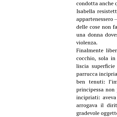
condotta anche q
Isabella resiste
appartenessero –
delle cose non f
una donna doves
violenza.
Finalmente libe
cocchio, sola in
liscia superfici
parrucca incipria
ben tenuti: l’i
principessa non p
incipriati: avev
arrogava il dir
gradevole oggett