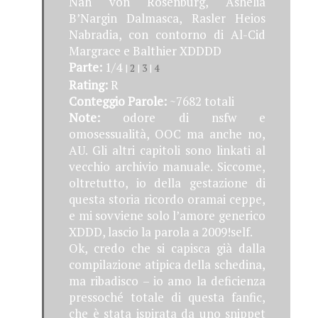
Nah von Rosenburg, Ashelia
B’Nargin Dalmasca, Rasler Heios
Nabradia, con contorno di Al-Cid
Margrace e Balthier XDDDD
Parte:
1/4
|
2
|
3
|
4
Rating:
R
Conteggio Parole:
~7682 totali
Note:
odore di nsfw e
omosessualità, OOC ma anche no,
AU. Gli altri capitoli sono linkati al
vecchio archivio manuale. Siccome,
oltretutto, io della gestazione di
questa storia ricordo oramai ceppe,
e mi sovviene solo l’amore generico
XDDD, lascio la parola a 2009!self.
Ok, credo che si capisca già dalla
compilazione atipica della schedina,
ma ribadisco – io amo la deficienza
pressoché totale di questa fanfic,
che è stata ispirata da uno snippet