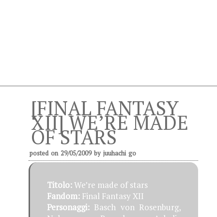
[FINAL FANTASY
XII] WE’RE MADE
OF STARS
posted on
29/05/2009
by
juuhachi go
Titolo:
We’re made of stars
Fandom:
Final Fantasy XII
Personaggi:
Basch von Rosenburg,